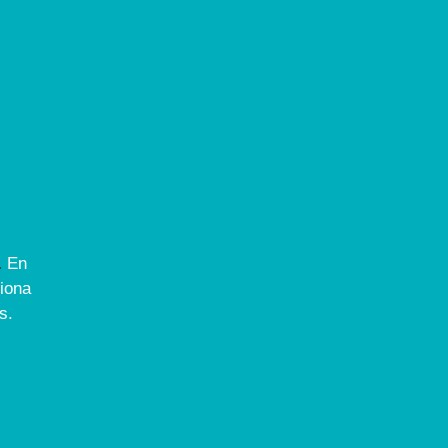
.
En
ciona
s.