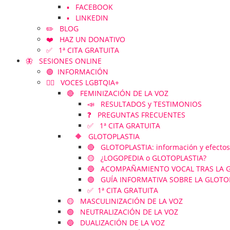
▪️ FACEBOOK
▪️ LINKEDIN
✏️ BLOG
❤️ HAZ UN DONATIVO
✅ 1ª CITA GRATUITA
🦋 SESIONES ONLINE
🟢 INFORMACIÓN
🏳️‍🌈 VOCES LGBTQIA+
🔴 FEMINIZACIÓN DE LA VOZ
📣 RESULTADOS y TESTIMONIOS
❓ PREGUNTAS FRECUENTES
✅ 1ª CITA GRATUITA
🔶 GLOTOPLASTIA
🔴 GLOTOPLASTIA: información y efectos
🟡 ¿LOGOPEDIA o GLOTOPLASTIA?
🔵 ACOMPAÑAMIENTO VOCAL TRAS LA GLOT
🟣 GUÍA INFORMATIVA SOBRE LA GLOTO
✅ 1ª CITA GRATUITA
🟡 MASCULINIZACIÓN DE LA VOZ
🟢 NEUTRALIZACIÓN DE LA VOZ
🔵 DUALIZACIÓN DE LA VOZ