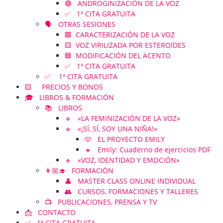
🟣 ANDROGINIZACIÓN DE LA VOZ
✅ 1ª CITA GRATUITA
🗣️ OTRAS SESIONES
🟪 CARACTERIZACIÓN DE LA VOZ
🟨 VOZ VIRILIZADA POR ESTEROÏDES
🟦 MODIFICACIÓN DEL ACENTO
✅ 1ª CITA GRATUITA
✅ 1ª CITA GRATUITA
🟨 PRECIOS Y BONOS
🎓 LIBROS & FORMACIÓN
📚 LIBROS
🔹 «LA FEMINIZACIÓN DE LA VOZ»
🔹 «¡SÍ, SÍ, SOY UNA NIÑA!»
🩷 EL PROYECTO EMILY
🔸 Emily: Cuaderno de ejercicios PDF
🔹 «VOZ, IDENTIDAD Y EMOCIÓN»
👩🏼‍🎓 FORMACIÓN
👤 MASTER CLASS ONLINE INDIVIDUAL
👥 CURSOS, FORMACIONES Y TALLERES
📺 PUBLICACIONES, PRENSA Y TV
📩 CONTACTO
✅ 1ª CITA GRATUITA