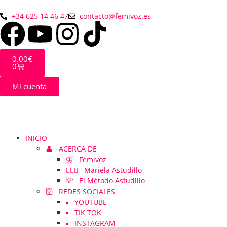
+34 625 14 46 47
contacto@femivoz.es
0.00
€
0
Mi cuenta
INICIO
👤 ACERCA DE
🦋 Femivoz
👱🏻‍♀️ Mariela Astudillo
💡 El Método Astudillo
🛜 REDES SOCIALES
▪️ YOUTUBE
▪️ TIK TOK
▪️ INSTAGRAM