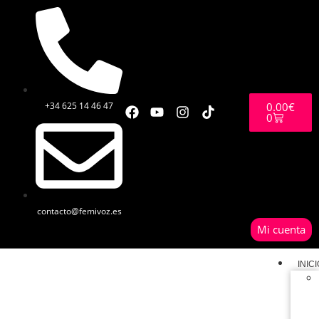
+34 625 14 46 47
0.00
€
0
contacto@femivoz.es
Mi cuenta
INIC