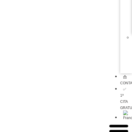
📩
CONT
✅
1ª
CITA
GRATU