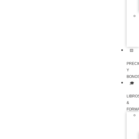
🟨
PRECI
Y
BONO
🎓
LIBRO
&
FORM