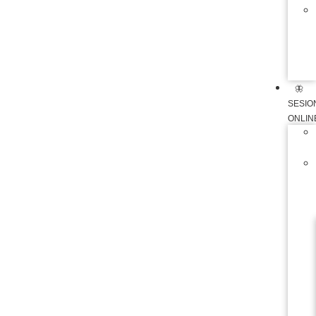
🦋
SESIO
ONLIN