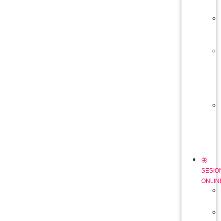
🦋
SESIO
ONLIN