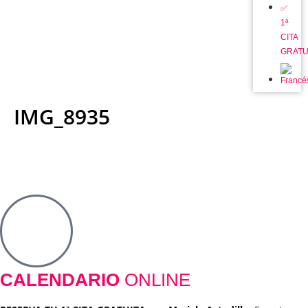
✅
1ª
CITA
GRATU
IMG_8935
CALENDARIO
ONLINE