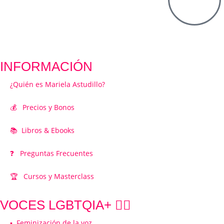
INFORMACIÓN
¿Quién es Mariela Astudillo?
💰 Precios y Bonos
📚 Libros & Ebooks
❓ Preguntas Frecuentes
🏆 Cursos y Masterclass
VOCES LGBTQIA+ 🏳️‍🌈
▪️ Feminización de la voz