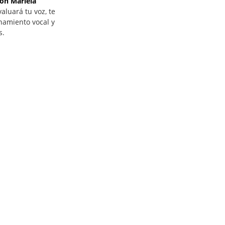
on Mariela
valuará tu voz, te
namiento vocal y
s.