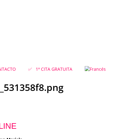
NTACTO
✅ 1ª CITA GRATUITA
0_531358f8.png
LINE