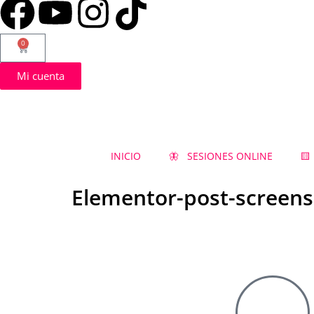
0
Mi cuenta
INICIO
🦋 SESIONES ONLINE
🟨
Elementor-post-screens