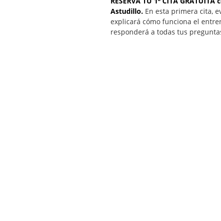
RESERVA TU 1ª CITA GRATUITA c
Astudillo.
En esta primera cita, e
explicará cómo funciona el entre
responderá a todas tus pregunta