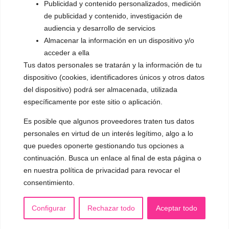
Publicidad y contenido personalizados, medición
de publicidad y contenido, investigación de
▪️ Androginización de la voz
audiencia y desarrollo de servicios
OTRAS SESIONES
Almacenar la información en un dispositivo y/o
▪️ Caracterización de la voz
acceder a ella
Tus datos personales se tratarán y la información de tu
▪️ Voz virilizada por esteroides
dispositivo (cookies, identificadores únicos y otros datos
del dispositivo) podrá ser almacenada, utilizada
▪️ Modificación del acento
específicamente por este sitio o aplicación.
🟥 CIRUGÍA: Glotoplastia
Es posible que algunos proveedores traten tus datos
personales en virtud de un interés legítimo, algo a lo
que puedes oponerte gestionando tus opciones a
CONTACTO Y CITAS
✅
Pide tu CITA ONLINE
continuación. Busca un enlace al final de esta página o
en nuestra política de privacidad para revocar el
WhatsApp :
+34 625 14 46 47
consentimiento.
Email :
contacto@femivoz.es
Configurar
Rechazar todo
Aceptar todo