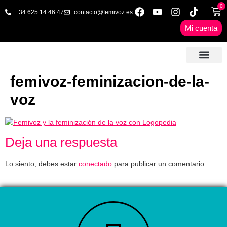
0
+34 625 14 46 47
contacto@femivoz.es
Mi cuenta
🦋 SESIONES ONLINE
🟨 PRECIOS Y BONOS
🎓 LIBROS & FORMA
📩 CONTAC
✅ 1ª CITA GRATUITA
femivoz-feminizacion-de-la-
voz
Deja una respuesta
Lo siento, debes estar
conectado
para publicar un comentario.