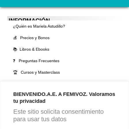
INFORMACIÓN
¿Quién es Mariela Astudillo?
💰 Precios y Bonos
📚 Libros & Ebooks
❓ Preguntas Frecuentes
🏆 Cursos y Masterclass
VOCES LGBTQIA+ 🏳️‍🌈
▪️ Feminización de la voz
BIENVENIDO.A.E. A FEMIVOZ. Valoramos
tu privacidad
▪️ Masculinización de la voz
Este sitio solicita consentimiento
▪️ Neutralización de la voz
para usar tus datos
▪️ Dualización de la voz