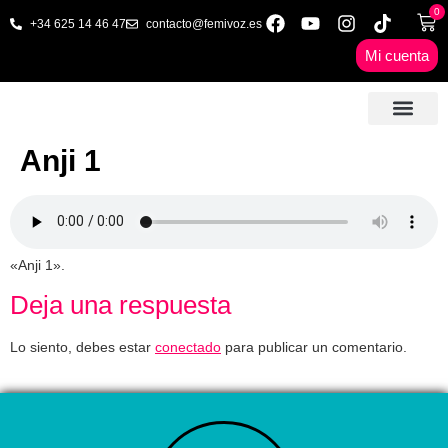
0
+34 625 14 46 47
contacto@femivoz.es
Mi cuenta
🦋 SESIONES ONLINE
🟨 PRECIOS Y BONOS
🎓 LIBROS & FORMA
📩 CONTAC
✅ 1ª CITA GRATUITA
Anji 1
«Anji 1».
Deja una respuesta
Lo siento, debes estar
conectado
para publicar un comentario.