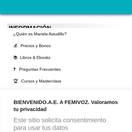
INFORMACIÓN
¿Quién es Mariela Astudillo?
💰 Precios y Bonos
📚 Libros & Ebooks
❓ Preguntas Frecuentes
🏆 Cursos y Masterclass
VOCES LGBTQIA+ 🏳️‍🌈
BIENVENIDO.A.E. A FEMIVOZ. Valoramos
▪️ Feminización de la voz
tu privacidad
▪️ Masculinización de la voz
Este sitio solicita consentimiento
▪️ Neutralización de la voz
para usar tus datos