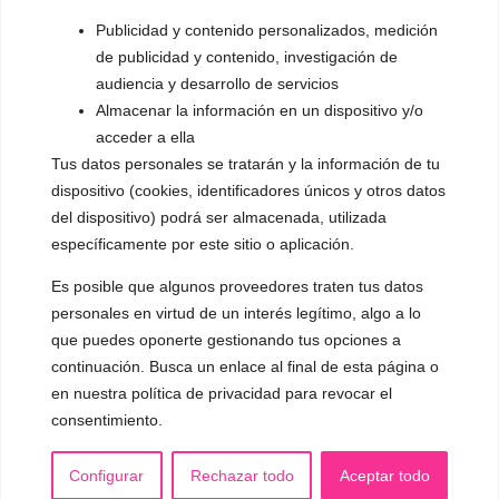
▪️ Dualización de la voz
Publicidad y contenido personalizados, medición
de publicidad y contenido, investigación de
▪️ Androginización de la voz
audiencia y desarrollo de servicios
Almacenar la información en un dispositivo y/o
OTRAS SESIONES
acceder a ella
▪️ Caracterización de la voz
Tus datos personales se tratarán y la información de tu
▪️ Voz virilizada por esteroides
dispositivo (cookies, identificadores únicos y otros datos
del dispositivo) podrá ser almacenada, utilizada
▪️ Modificación del acento
específicamente por este sitio o aplicación.
🟥 CIRUGÍA: Glotoplastia
Es posible que algunos proveedores traten tus datos
personales en virtud de un interés legítimo, algo a lo
que puedes oponerte gestionando tus opciones a
CONTACTO Y CITAS
✅
Pide tu CITA ONLINE
continuación. Busca un enlace al final de esta página o
en nuestra política de privacidad para revocar el
WhatsApp :
+34 625 14 46 47
consentimiento.
Email :
contacto@femivoz.es
Configurar
Rechazar todo
Aceptar todo