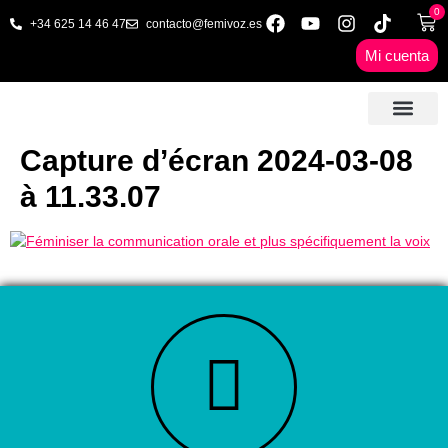
0
+34 625 14 46 47
contacto@femivoz.es
Mi cuenta
🦋 SESIONES ONLINE
🟨 PRECIOS Y BONOS
🎓 LIBROS & FORMA
📩 CONTAC
✅ 1ª CITA GRATUITA
Capture d’écran 2024-03-08
à 11.33.07