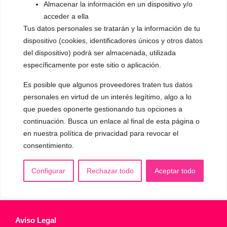
Almacenar la información en un dispositivo y/o
▪️ Caracterización de la voz
acceder a ella
Tus datos personales se tratarán y la información de tu
▪️ Voz virilizada por esteroides
dispositivo (cookies, identificadores únicos y otros datos
▪️ Modificación del acento
del dispositivo) podrá ser almacenada, utilizada
específicamente por este sitio o aplicación.
🟥 CIRUGÍA: Glotoplastia
Es posible que algunos proveedores traten tus datos
personales en virtud de un interés legítimo, algo a lo
CONTACTO Y CITAS
que puedes oponerte gestionando tus opciones a
✅
Pide tu CITA ONLINE
continuación. Busca un enlace al final de esta página o
WhatsApp :
+34 625 14 46 47
en nuestra política de privacidad para revocar el
consentimiento.
Email :
contacto@femivoz.es
Configurar
Rechazar todo
Aceptar todo
Aviso Legal