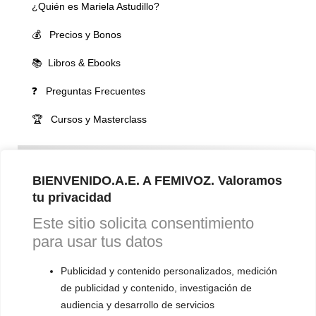
¿Quién es Mariela Astudillo?
💰 Precios y Bonos
📚 Libros & Ebooks
❓ Preguntas Frecuentes
🏆 Cursos y Masterclass
VOCES LGBTQIA+ 🏳️‍🌈
▪️ Feminización de la voz
BIENVENIDO.A.E. A FEMIVOZ. Valoramos
tu privacidad
▪️ Masculinización de la voz
Este sitio solicita consentimiento
▪️ Neutralización de la voz
para usar tus datos
▪️ Dualización de la voz
Publicidad y contenido personalizados, medición
▪️ Androginización de la voz
de publicidad y contenido, investigación de
audiencia y desarrollo de servicios
OTRAS SESIONES