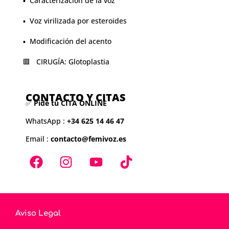
▪️ Caracterización de la voz
▪️ Voz virilizada por esteroides
▪️ Modificación del acento
🟥 CIRUGÍA: Glotoplastia
CONTACTO Y CITAS
✅
Pide tu CITA ONLINE
WhatsApp :
+34 625 14 46 47
Email :
contacto@femivoz.es
Aviso Legal