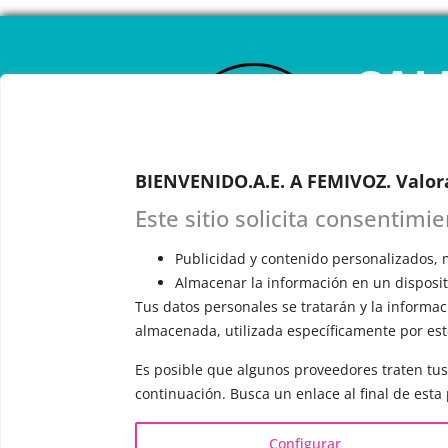
CAL
ONL
BIENVENIDO.A.E. A FEMIVOZ. Valor
RESERVA TU
Astudillo.
E
Este sitio solicita consentimi
explicará c
responderá 
Publicidad y contenido personalizados, m
Almacenar la información en un dispositi
Tus datos personales se tratarán y la informaci
almacenada, utilizada específicamente por este
Es posible que algunos proveedores traten tus
INFORMACIÓN
VOCE
continuación. Busca un enlace al final de esta
¿Quién es Mariela Astudillo?
▪️ F
Configurar