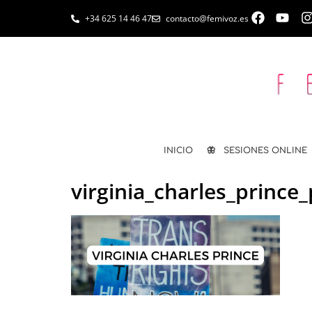
+34 625 14 46 47
contacto@femivoz.es
INICIO
🦋 SESIONES ONLINE
virginia_charles_princ