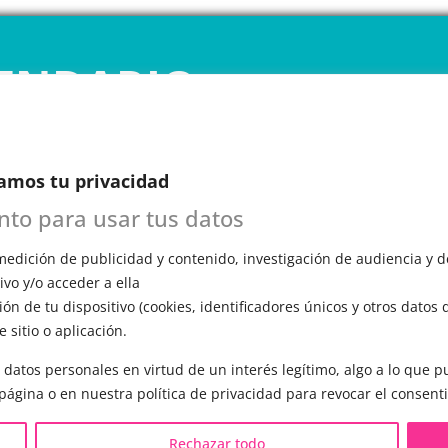
ENDARIO
INE
amos tu privacidad
 1ª CITA GRATUITA con Mariela
n esta primera cita, evaluará tu voz, te
ento para usar tus datos
ómo funciona el entrenamiento vocal y
a todas tus preguntas.
edición de publicidad y contenido, investigación de audiencia y de
vo y/o acceder a ella
ón de tu dispositivo (cookies, identificadores únicos y otros datos 
 sitio o aplicación.
 datos personales en virtud de un interés legítimo, algo a lo que
S LGBTQIA+ 🏳️‍🌈
OTRAS SESIONES
 página o en nuestra política de privacidad para revocar el consent
eminización de la voz
▪️ Caracterización de la voz
Rechazar todo