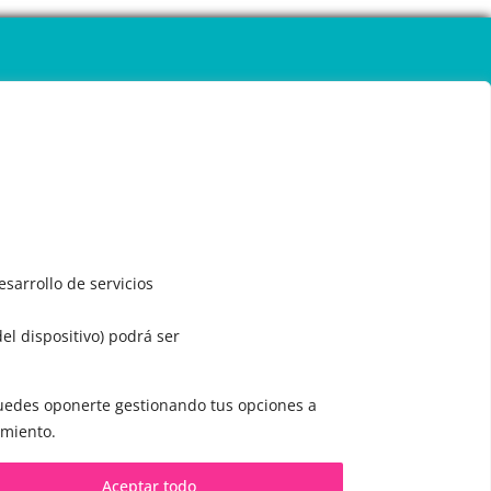
sarrollo de servicios
del dispositivo) podrá ser
 puedes oponerte gestionando tus opciones a
CONTACTO Y CITAS
imiento.
✅
Pide tu CITA ONLINE
Aceptar todo
WhatsApp :
+34 625 14 46 47