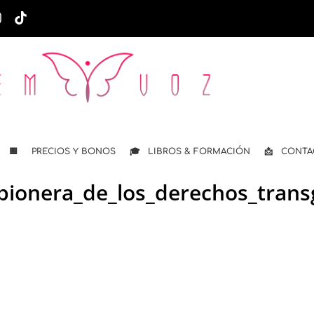
🟨 PRECIOS Y BONOS
🎓 LIBROS & FORMACIÓN
📩 CONTA
e_pionera_de_los_derechos_tran