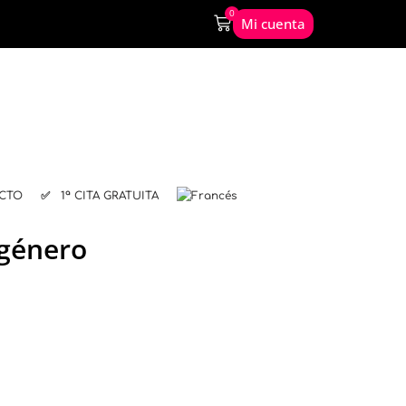
0
Mi cuenta
CTO
✅ 1ª CITA GRATUITA
sgénero