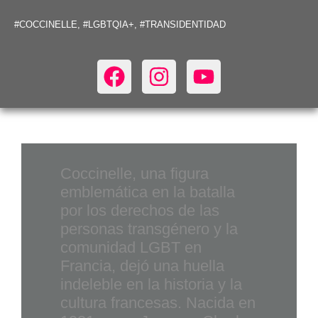
#COCCINELLE
,
#LGBTQIA+
,
#TRANSIDENTIDAD
Coccinelle, una figura
emblemática en la batalla
por los derechos de las
personas transgénero y la
comunidad LGBT en
Francia, dejó una huella
indeleble en la historia y la
cultura francesas. Nacida en