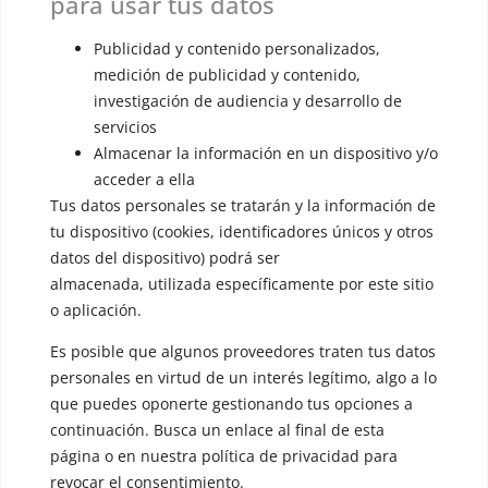
para usar tus datos
▪️ Masculinización de la voz
Publicidad y contenido personalizados,
▪️ Neutralización de la voz
medición de publicidad y contenido,
investigación de audiencia y desarrollo de
▪️ Dualización de la voz
servicios
▪️ Androginización de la voz
Almacenar la información en un dispositivo y/o
acceder a ella
OTRAS SESIONES
Tus datos personales se tratarán y la información de
▪️ Caracterización de la voz
tu dispositivo (cookies, identificadores únicos y otros
datos del dispositivo) podrá ser
▪️ Voz virilizada por esteroides
almacenada, utilizada específicamente por este sitio
▪️ Modificación del acento
o aplicación.
🟥 CIRUGÍA: Glotoplastia
Es posible que algunos proveedores traten tus datos
personales en virtud de un interés legítimo, algo a lo
que puedes oponerte gestionando tus opciones a
CONTACTO Y CITAS
continuación. Busca un enlace al final de esta
✅
Pide tu CITA ONLINE
página o en nuestra política de privacidad para
WhatsApp :
+34 625 14 46 47
revocar el consentimiento.