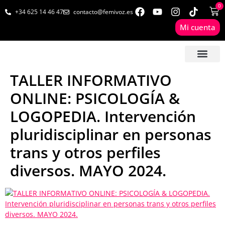
0
+34 625 14 46 47
contacto@femivoz.es
Mi cuenta
🦋 SESIONES ONLINE
🟨 PRECIOS Y BONOS
🎓 LIBROS & FORMA
📩 CONTAC
✅ 1ª CITA GRATUITA
TALLER INFORMATIVO
ONLINE: PSICOLOGÍA &
LOGOPEDIA. Intervención
pluridisciplinar en personas
trans y otros perfiles
diversos. MAYO 2024.