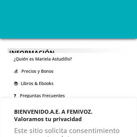
INFORMACIÓN
¿Quién es Mariela Astudillo?
💰 Precios y Bonos
📚 Libros & Ebooks
❓ Preguntas Frecuentes
🏆 Cursos y Masterclass
BIENVENIDO.A.E. A FEMIVOZ.
Valoramos tu privacidad
VOCES LGBTQIA+ 🏳️‍🌈
Este sitio solicita consentimiento
▪️ Feminización de la voz