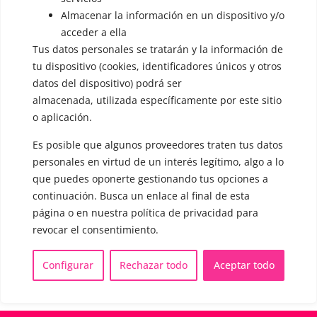
Almacenar la información en un dispositivo y/o
OTRAS SESIONES
acceder a ella
▪️ Caracterización de la voz
Tus datos personales se tratarán y la información de
tu dispositivo (cookies, identificadores únicos y otros
▪️ Voz virilizada por esteroides
datos del dispositivo) podrá ser
▪️ Modificación del acento
almacenada, utilizada específicamente por este sitio
o aplicación.
🟥 CIRUGÍA: Glotoplastia
Es posible que algunos proveedores traten tus datos
personales en virtud de un interés legítimo, algo a lo
CONTACTO Y CITAS
que puedes oponerte gestionando tus opciones a
✅
Pide tu CITA ONLINE
continuación. Busca un enlace al final de esta
WhatsApp :
+34 625 14 46 47
página o en nuestra política de privacidad para
revocar el consentimiento.
Email :
contacto@femivoz.es
Configurar
Rechazar todo
Aceptar todo