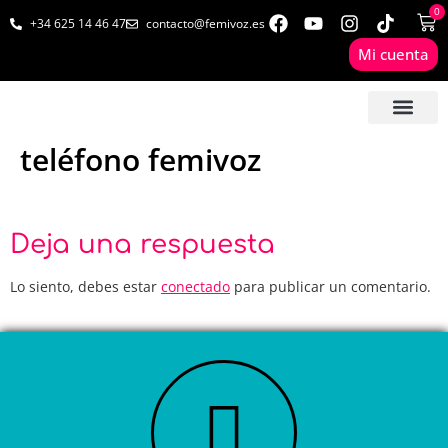
0
+34 625 14 46 47
contacto@femivoz.es
Mi cuenta
🦋 SESIONES ONLINE
🟨 PRECIOS Y BONOS
🎓 LIBROS & FOR
📩 CONTAC
✅ 1ª CITA GRATUITA
teléfono femivoz
Deja una respuesta
Lo siento, debes estar
conectado
para publicar un comentario.