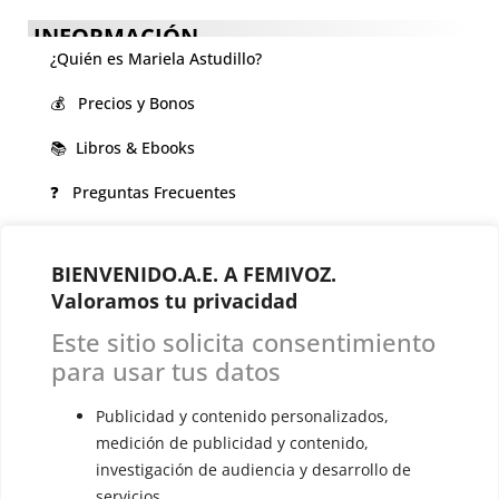
INFORMACIÓN
¿Quién es Mariela Astudillo?
💰 Precios y Bonos
📚 Libros & Ebooks
❓ Preguntas Frecuentes
🏆 Cursos y Masterclass
BIENVENIDO.A.E. A FEMIVOZ.
VOCES LGBTQIA+ 🏳️‍🌈
Valoramos tu privacidad
▪️ Feminización de la voz
Este sitio solicita consentimiento
▪️ Masculinización de la voz
para usar tus datos
▪️ Neutralización de la voz
Publicidad y contenido personalizados,
medición de publicidad y contenido,
▪️ Dualización de la voz
investigación de audiencia y desarrollo de
▪️ Androginización de la voz
servicios