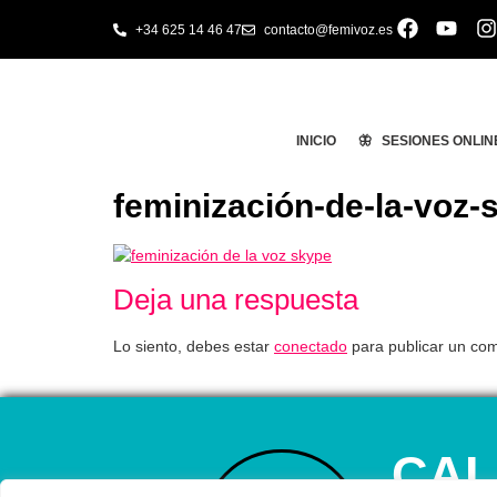
+34 625 14 46 47
contacto@femivoz.es
INICIO
🦋 SESIONES ONLIN
feminización-de-la-voz-
Deja una respuesta
Lo siento, debes estar
conectado
para publicar un com
CAL