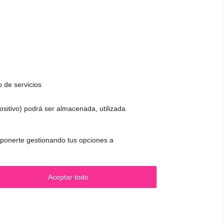
o de servicios
positivo) podrá ser almacenada, utilizada
CONTACTO Y CITAS
 oponerte gestionando tus opciones a
.
✅
Pide tu CITA ONLINE
WhatsApp :
+34 625 14 46 47
Aceptar todo
Email :
contacto@femivoz.es