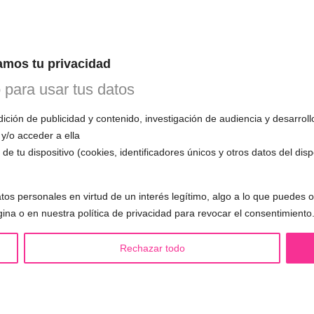
INE
 1ª CITA GRATUITA con Mariela
mos tu privacidad
n esta primera cita, evaluará tu voz, te
o para usar tus datos
mo funciona el entrenamiento vocal y
 todas tus preguntas.
ción de publicidad y contenido, investigación de audiencia y desarroll
 y/o acceder a ella
de tu dispositivo (cookies, identificadores únicos y otros datos del dis
tos personales en virtud de un interés legítimo, algo a lo que puedes
S LGBTQIA+ 🏳️‍🌈
OTRAS SESIONES
gina o en nuestra política de privacidad para revocar el consentimiento
eminización de la voz
▪️ Caracterización de la voz
asculinización de la voz
▪️ Voz virilizada por esteroides
Rechazar todo
utralización de la voz
▪️ Modificación del acento
alización de la voz
🟥 CIRUGÍA: Glotoplastia
ndroginización de la voz