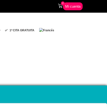
0
Mi cuenta
O
✅ 1ª CITA GRATUITA