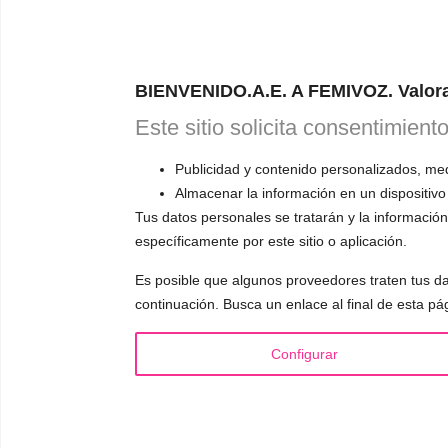
ONL
RESERVA TU
BIENVENIDO.A.E. A FEMIVOZ. Valora
Astudillo.
E
Este sitio solicita consentimient
explicará có
responderá a
Publicidad y contenido personalizados, medi
Almacenar la información en un dispositivo
Tus datos personales se tratarán y la información 
específicamente por este sitio o aplicación.
Es posible que algunos proveedores traten tus da
INFORMACIÓN
VOCE
continuación. Busca un enlace al final de esta pá
¿Quién es Mariela Astudillo?
▪️ F
💰 Precios y Bonos
▪️ M
Configurar
📚 Libros & Ebooks
▪️ Ne
❓ Preguntas Frecuentes
▪️ Du
🏆 Cursos y Masterclass
▪️ A