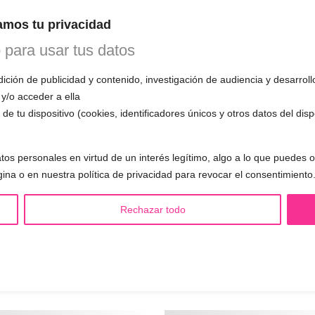
mos tu privacidad
o para usar tus datos
ción de publicidad y contenido, investigación de audiencia y desarroll
ENDARIO
 y/o acceder a ella
de tu dispositivo (cookies, identificadores únicos y otros datos del dis
INE
tos personales en virtud de un interés legítimo, algo a lo que puedes
gina o en nuestra política de privacidad para revocar el consentimiento
 1ª CITA GRATUITA con Mariela
n esta primera cita, evaluará tu voz, te
Rechazar todo
mo funciona el entrenamiento vocal y
 todas tus preguntas.