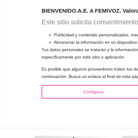
BIENVENIDO.A.E. A FEMIVOZ. Valora
Este sitio solicita consentimient
Publicidad y contenido personalizados, medi
CAL
Almacenar la información en un dispositivo
Tus datos personales se tratarán y la información 
ONL
específicamente por este sitio o aplicación.
Es posible que algunos proveedores traten tus da
continuación. Busca un enlace al final de esta pá
RESERVA TU
Astudillo.
E
Configurar
explicará có
responderá a