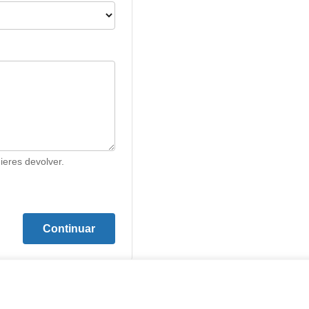
ieres devolver.
Continuar
tive 2011/83/EU)