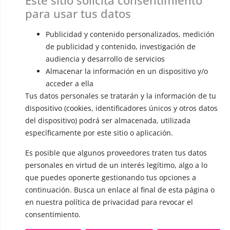
Este sitio solicita consentimiento
OTRAS SESIONES
para usar tus datos
▪️ Caracterización de la voz
Publicidad y contenido personalizados, medición
▪️ Voz virilizada por esteroides
de publicidad y contenido, investigación de
audiencia y desarrollo de servicios
▪️ Modificación del acento
Almacenar la información en un dispositivo y/o
🟥 CIRUGÍA: Glotoplastia
acceder a ella
Tus datos personales se tratarán y la información de tu
dispositivo (cookies, identificadores únicos y otros datos
CONTACTO Y CITAS
del dispositivo) podrá ser almacenada, utilizada
✅
Pide tu CITA ONLINE
específicamente por este sitio o aplicación.
WhatsApp :
+34 625 14 46 47
Es posible que algunos proveedores traten tus datos
Email :
contacto@femivoz.es
personales en virtud de un interés legítimo, algo a lo
que puedes oponerte gestionando tus opciones a
continuación. Busca un enlace al final de esta página o
en nuestra política de privacidad para revocar el
consentimiento.