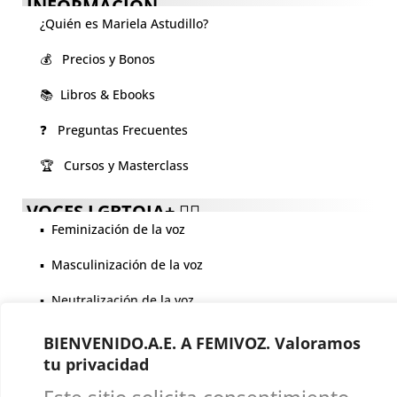
INFORMACIÓN
¿Quién es Mariela Astudillo?
💰 Precios y Bonos
📚 Libros & Ebooks
❓ Preguntas Frecuentes
🏆 Cursos y Masterclass
VOCES LGBTQIA+ 🏳️‍🌈
▪️ Feminización de la voz
▪️ Masculinización de la voz
▪️ Neutralización de la voz
▪️ Dualización de la voz
BIENVENIDO.A.E. A FEMIVOZ. Valoramos
tu privacidad
▪️ Androginización de la voz