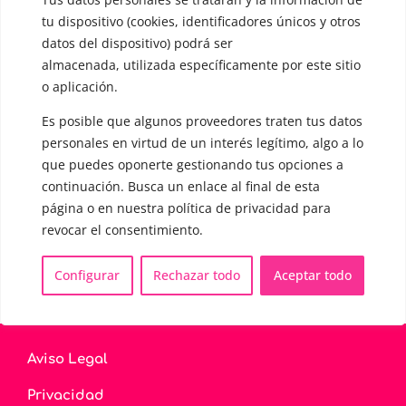
▪️ Voz virilizada por esteroides
tu dispositivo (cookies, identificadores únicos y otros
datos del dispositivo) podrá ser
▪️ Modificación del acento
almacenada, utilizada específicamente por este sitio
o aplicación.
🟥 CIRUGÍA: Glotoplastia
Es posible que algunos proveedores traten tus datos
personales en virtud de un interés legítimo, algo a lo
CONTACTO Y CITAS
✅
Pide tu CITA ONLINE
que puedes oponerte gestionando tus opciones a
continuación. Busca un enlace al final de esta
WhatsApp :
+34 625 14 46 47
página o en nuestra política de privacidad para
Email :
contacto@femivoz.es
revocar el consentimiento.
Configurar
Rechazar todo
Aceptar todo
Aviso Legal
Privacidad