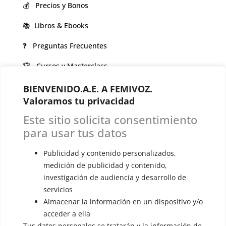
💰 Precios y Bonos
📚 Libros & Ebooks
❓ Preguntas Frecuentes
🏆 Cursos y Masterclass
BIENVENIDO.A.E. A FEMIVOZ.
VOCES LGBTQIA+ 🏳️‍🌈
Valoramos tu privacidad
▪️ Feminización de la voz
Este sitio solicita consentimiento
▪️ Masculinización de la voz
para usar tus datos
▪️ Neutralización de la voz
Publicidad y contenido personalizados,
▪️ Dualización de la voz
medición de publicidad y contenido,
investigación de audiencia y desarrollo de
▪️ Androginización de la voz
servicios
Almacenar la información en un dispositivo y/o
OTRAS SESIONES
acceder a ella
▪️ Caracterización de la voz
Tus datos personales se tratarán y la información de