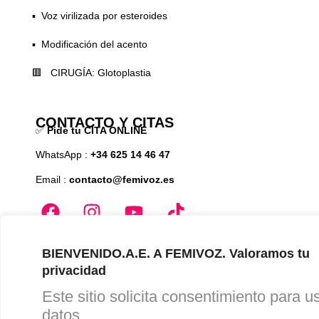
▪️ Voz virilizada por esteroides
▪️ Modificación del acento
🟥 CIRUGÍA: Glotoplastia
CONTACTO Y CITAS
✅
Pide tu CITA ONLINE
WhatsApp :
+34 625 14 46 47
Email :
contacto@femivoz.es
BIENVENIDO.A.E. A FEMIVOZ. Valoramos tu
privacidad
Aviso Legal
Este sitio solicita consentimiento para u
datos
Privacidad