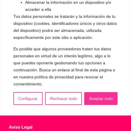
Almacenar la información en un dispositivo y/o
▪️ Caracterización de la voz
acceder a ella
Tus datos personales se tratarán y la información de tu
▪️ Voz virilizada por esteroides
dispositivo (cookies, identificadores únicos y otros datos
▪️ Modificación del acento
del dispositivo) podrá ser almacenada, utilizada
específicamente por este sitio o aplicación.
🟥 CIRUGÍA: Glotoplastia
Es posible que algunos proveedores traten tus datos
personales en virtud de un interés legítimo, algo a lo
CONTACTO Y CITAS
que puedes oponerte gestionando tus opciones a
✅
Pide tu CITA ONLINE
continuación. Busca un enlace al final de esta página o
WhatsApp :
+34 625 14 46 47
en nuestra política de privacidad para revocar el
consentimiento.
Email :
contacto@femivoz.es
Configurar
Rechazar todo
Aceptar todo
Aviso Legal