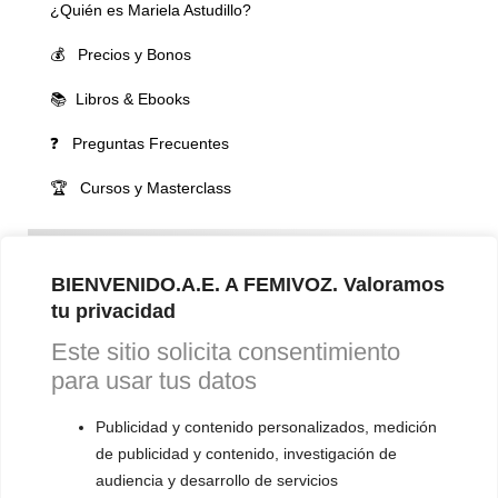
¿Quién es Mariela Astudillo?
💰 Precios y Bonos
📚 Libros & Ebooks
❓ Preguntas Frecuentes
🏆 Cursos y Masterclass
VOCES LGBTQIA+ 🏳️‍🌈
▪️ Feminización de la voz
BIENVENIDO.A.E. A FEMIVOZ. Valoramos
tu privacidad
▪️ Masculinización de la voz
Este sitio solicita consentimiento
▪️ Neutralización de la voz
para usar tus datos
▪️ Dualización de la voz
Publicidad y contenido personalizados, medición
▪️ Androginización de la voz
de publicidad y contenido, investigación de
audiencia y desarrollo de servicios
OTRAS SESIONES