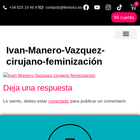
0
+34 625 14 46 47
contacto@femivoz.es
Mi cuenta
🦋 SESIONES ONLINE
🟨 PRECIOS Y BONOS
🎓 LIBROS & FORMA
📩 CONTAC
✅ 1ª CITA GRATUITA
Ivan-Manero-Vazquez-
cirujano-feminización
Deja una respuesta
Lo siento, debes estar
conectado
para publicar un comentario.