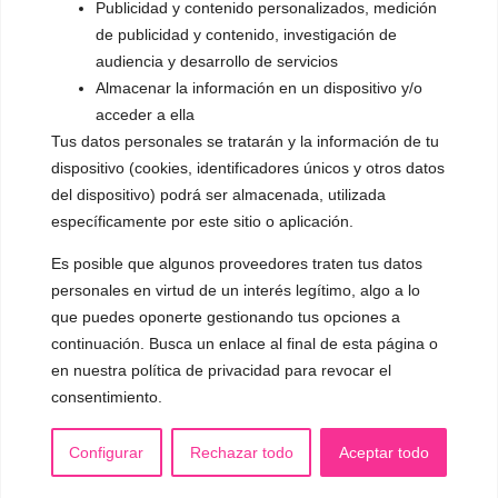
Publicidad y contenido personalizados, medición
de publicidad y contenido, investigación de
▪️ Androginización de la voz
audiencia y desarrollo de servicios
OTRAS SESIONES
Almacenar la información en un dispositivo y/o
▪️ Caracterización de la voz
acceder a ella
Tus datos personales se tratarán y la información de tu
▪️ Voz virilizada por esteroides
dispositivo (cookies, identificadores únicos y otros datos
del dispositivo) podrá ser almacenada, utilizada
▪️ Modificación del acento
específicamente por este sitio o aplicación.
🟥 CIRUGÍA: Glotoplastia
Es posible que algunos proveedores traten tus datos
personales en virtud de un interés legítimo, algo a lo
que puedes oponerte gestionando tus opciones a
CONTACTO Y CITAS
✅
Pide tu CITA ONLINE
continuación. Busca un enlace al final de esta página o
en nuestra política de privacidad para revocar el
WhatsApp :
+34 625 14 46 47
consentimiento.
Email :
contacto@femivoz.es
Configurar
Rechazar todo
Aceptar todo