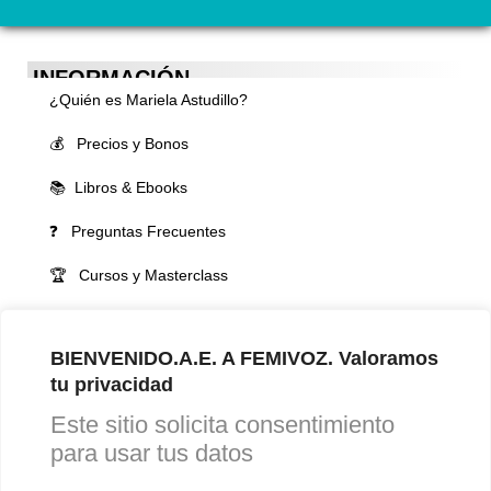
INFORMACIÓN
¿Quién es Mariela Astudillo?
💰 Precios y Bonos
📚 Libros & Ebooks
❓ Preguntas Frecuentes
🏆 Cursos y Masterclass
VOCES LGBTQIA+ 🏳️‍🌈
▪️ Feminización de la voz
BIENVENIDO.A.E. A FEMIVOZ. Valoramos
tu privacidad
▪️ Masculinización de la voz
Este sitio solicita consentimiento
▪️ Neutralización de la voz
para usar tus datos
▪️ Dualización de la voz