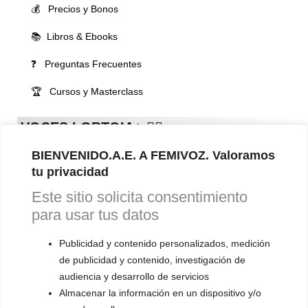
💰 Precios y Bonos
📚 Libros & Ebooks
❓ Preguntas Frecuentes
🏆 Cursos y Masterclass
VOCES LGBTQIA+ 🏳️‍🌈
▪️ Feminización de la voz
BIENVENIDO.A.E. A FEMIVOZ. Valoramos
▪️ Masculinización de la voz
tu privacidad
Este sitio solicita consentimiento
▪️ Neutralización de la voz
para usar tus datos
▪️ Dualización de la voz
Publicidad y contenido personalizados, medición
▪️ Androginización de la voz
de publicidad y contenido, investigación de
audiencia y desarrollo de servicios
OTRAS SESIONES
Almacenar la información en un dispositivo y/o
▪️ Caracterización de la voz