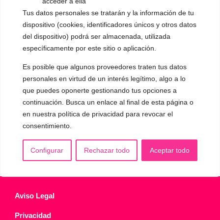
acceder a ella
▪️ Voz virilizada por esteroides
Tus datos personales se tratarán y la información de tu
dispositivo (cookies, identificadores únicos y otros datos
▪️ Modificación del acento
del dispositivo) podrá ser almacenada, utilizada
específicamente por este sitio o aplicación.
🟥 CIRUGÍA: Glotoplastia
Es posible que algunos proveedores traten tus datos
personales en virtud de un interés legítimo, algo a lo
CONTACTO Y CITAS
✅
Pide tu CITA ONLINE
que puedes oponerte gestionando tus opciones a
continuación. Busca un enlace al final de esta página o
WhatsApp :
+34 625 14 46 47
en nuestra política de privacidad para revocar el
Email :
contacto@femivoz.es
consentimiento.
Configurar
Rechazar todo
Aceptar todo
Aviso Legal
Privacidad