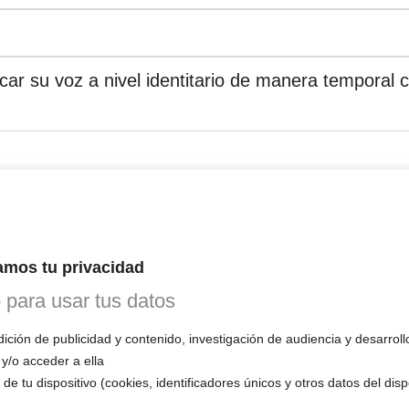
ar su voz a nivel identitario de manera temporal c
ivo e identitario
in de designar de manera más adecuada el entrenamiento vocal que p
asculinización de la voz
.
Así, el hecho de emplear esta expresión, 
que esté ligado intrínsecamente a la identidad, sin que por ello deba
mos tu privacidad
el potencial vocal, expresivo, identitario y comunicacional sano, de 
o para usar tus datos
ir que podemos perfectamente desarrollar una
expresividad personal 
no o masculino. Existe un potencial vocal, expresivo e identitario fu
a totalmente única su identidad y su personalidad provenientes de su 
ción de publicidad y contenido, investigación de audiencia y desarroll
 y/o acceder a ella
de tu dispositivo (cookies, identificadores únicos y otros datos del dis