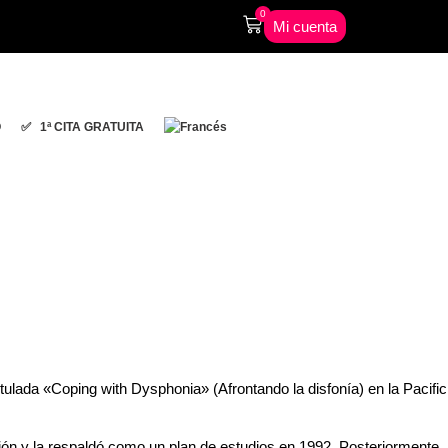
0
Mi cuenta
O
✅ 1ª CITA GRATUITA
o femenino sano
tulada «Coping with Dysphonia» (Afrontando la disfonía) en la Pacific
ión y la respaldó como un plan de estudios en 1992. Posteriormente,