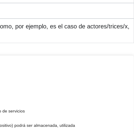
omo, por ejemplo, es el caso de actores/trices/x,
ropongo. Por ello, hablo a menudo de
modificación de la voz a nivel
me permite englobar cualquier tipo de entrenamiento que conlleve
mos referirnos a la identidad como una identidad binaria, ya sea
manera personalizada, teniendo en cuenta la personalidad del/de la/de
y auténtica
que emana de la propia percepción del mundo del/de la
era de la binariedad de género, y es justamente este potencial que
condición de ser único e irrepetible.
o de servicios
positivo) podrá ser almacenada, utilizada