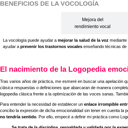
BENEFICIOS DE LA VOCOLOGÍA
La mejora de la
Mejora del
salud vocal
rendimiento vocal
La vocología puede ayudar a
mejorar la salud de la voz
mediante 
ayudar a
prevenir los trastornos vocales
enseñando técnicas de p
El nacimiento de la Logopedia emocio
Tras varios años de práctica, me esmeré en buscar una apelación que
clásica
respuestas o definiciones que abarcaran de manera completa e
logopedia clásica frente a la optimización de las voces sanas. Tambi
Para entender la necesidad de establecer un
enlace irrompible entr
concibo la expresión de dicha emocionalidad sin tener en cuenta la pe
no tendría sentido
. Por ello, empecé a definir mi práctica como Logo
Se trata de la disciplina, respaldada y validada por la exp