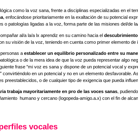
ógica como la voz sana, frente a disciplinas especializadas en el terr
na
, enfocándose prioritariamente en la exaltación de su potencial exp
 o patologías ligadas a la voz, forma parte de las misiones del/de la
acompañar al/a la/a lx aprendiz en su camino hacia el
descubrimiento 
con su visión de la voz, teniendo en cuenta como primer elemento de i
e personas a
establecer un equilibrio personalizado entre su man
atológica o de la mera idea de que la voz pueda representar algo neg
iguiente frase “mi voz es sana y dispone de un potencial vocal y expr
o” convirtiéndolo en un potencial y no en un elemento desfavorable. A
es preestablecidos, o de cualquier tipo de exigencia que pueda influen
ria trabaja mayoritariamente en pro de las voces sanas
, pudiendo
amiento humano y cercano (logopeda-amigo.a.x) con el fin de alcanzar
perfiles vocales