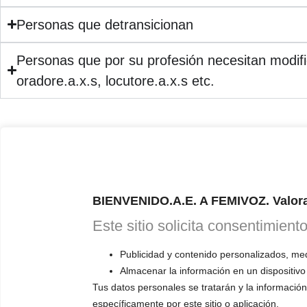
Personas que detransicionan
Personas que por su profesión necesitan modific
oradore.a.x.s, locutore.a.x.s etc.
La exaltación del potencial vocal, expres
Hace ya varios años que amplío mi vocabulario profesional con el f
identitario
en vez de utilizar la mención
feminización de la voz
o
m
una connotación de cambio o modificación de la voz y de la expresión 
femenina o masculina.
BIENVENIDO.A.E. A FEMIVOZ. Valora
En la Logopedia e
mocional e identitaria) lo que buscamos es exaltar 
Este sitio solicita consentimient
lx aprendiz retroalimentaba por su identidad. Lo que equivale a dec
/de lx aprendiz sin que por ello debamos achacarle un adjetivo femeni
vamos a cultivar, para que el/la/lx aprendiz pueda expresar de maner
Publicidad y contenido personalizados, medi
Almacenar la información en un dispositivo
Tus datos personales se tratarán y la información 
específicamente por este sitio o aplicación.