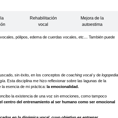
la
Rehabilitación
Mejora de la
ión
vocal
autoestima
os vocales, pólipos, edema de cuerdas vocales, etc… También puede
uscado, sin éxito, en los conceptos de
coaching vocal
y de
logopedia
gía
. Esta disciplina me hizo reflexionar sobre las lagunas de la
 la esencia de mi práctica:
la emocionalidad.
concibo la existencia de una voz sin emociones, como tampoco
n el centro del entrenamiento al ser humano como ser emocional
licados en la dinámica vocal, cuyo objetivo es entrenar,