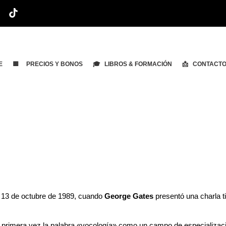
E
🟨 PRECIOS Y BONOS
🎓 LIBROS & FORMACIÓN
📩 CONTACT
NAL E IDENTITARIA
n del potencial vocal, expresivo e identitari
l 13 de octubre de 1989, cuando
George Gates
presentó una charla ti
or primera vez la palabra «vocología» como un campo de especializac