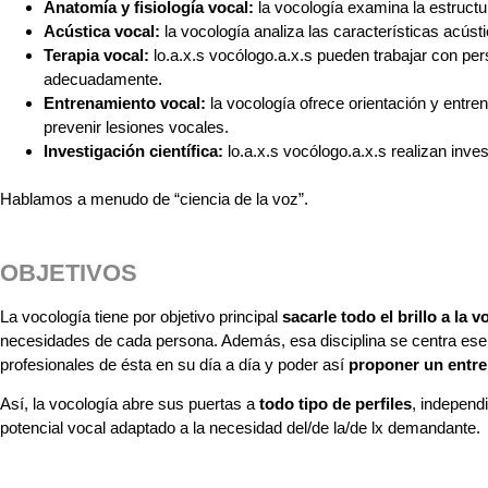
Anatomía y fisiología vocal:
la vocología examina la estructur
Acústica vocal:
la vocología analiza las características acústi
Terapia vocal:
lo.a.x.s vocólogo.a.x.s pueden trabajar con per
adecuadamente.
Entrenamiento vocal:
la vocología ofrece orientación y entre
prevenir lesiones vocales.
Investigación científica:
lo.a.x.s vocólogo.a.x.s realizan in
Hablamos a menudo de “ciencia de la voz”.
OBJETIVOS
La voco
logía tiene por objetivo principal
sacarle todo el brillo a la v
necesidades de cada persona. Además, esa disciplina se centra esenc
profesionales de ésta en su día a día y poder así
proponer un entr
Así, la vocología abre sus puertas a
todo tipo de perfiles
, independ
potencial vocal adaptado a la necesidad del/de la/de lx demandante.