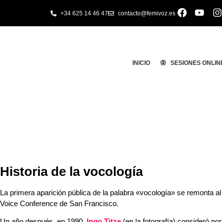
+34 625 14 46 47
contacto@femivoz.es
INICIO
🦋 SESIONES ONLIN
VOCOLOGÍA y LOGOPEDIA EMOCIO
De la feminización de la voz a la exaltació
Historia de la vocología
La primera aparición pública de la palabra «vocología» se remonta a
Voice Conference de San Francisco.
Un año después, en 1990,
Ingo Titze
(en la fotografía) consideró p