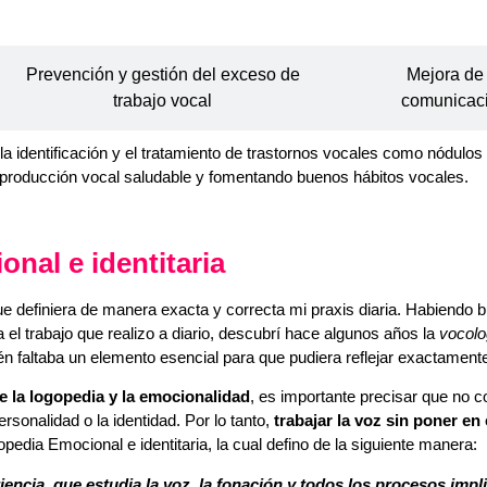
Prevención y gestión del exceso de
Mejora de 
trabajo vocal
comunicac
la identificación y el tratamiento de trastornos vocales como nódul
roducción vocal saludable y fomentando buenos hábitos vocales.
nal e identitaria
 definiera de manera exacta y correcta mi praxis diaria. Habiendo b
l trabajo que realizo a diario, descubrí hace algunos años la
vocolo
én faltaba un elemento esencial para que pudiera reflejar exactamente
e la logopedia y la emocionalidad
, es importante precisar que no 
rsonalidad o la identidad. Por lo tanto,
trabajar la voz sin poner e
pedia Emocional e identitaria, la cual defino de la siguiente manera:
eriencia, que estudia la voz, la fonación y todos los procesos imp