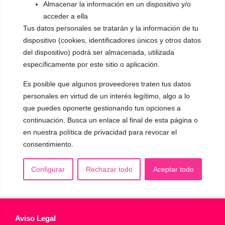
Almacenar la información en un dispositivo y/o
▪️ Caracterización de la voz
acceder a ella
Tus datos personales se tratarán y la información de tu
▪️ Voz virilizada por esteroides
dispositivo (cookies, identificadores únicos y otros datos
▪️ Modificación del acento
del dispositivo) podrá ser almacenada, utilizada
específicamente por este sitio o aplicación.
🟥 CIRUGÍA: Glotoplastia
Es posible que algunos proveedores traten tus datos
personales en virtud de un interés legítimo, algo a lo
CONTACTO Y CITAS
que puedes oponerte gestionando tus opciones a
✅
Pide tu CITA ONLINE
continuación. Busca un enlace al final de esta página o
WhatsApp :
+34 625 14 46 47
en nuestra política de privacidad para revocar el
consentimiento.
Email :
contacto@femivoz.es
Configurar
Rechazar todo
Aceptar todo
Aviso Legal