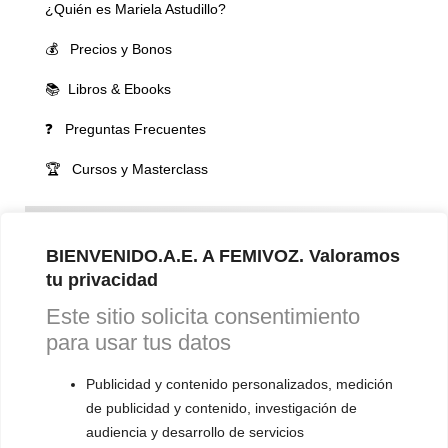
¿Quién es Mariela Astudillo?
💰 Precios y Bonos
📚 Libros & Ebooks
❓ Preguntas Frecuentes
🏆 Cursos y Masterclass
VOCES LGBTQIA+ 🏳️‍🌈
▪️ Feminización de la voz
BIENVENIDO.A.E. A FEMIVOZ. Valoramos
tu privacidad
▪️ Masculinización de la voz
Este sitio solicita consentimiento
▪️ Neutralización de la voz
para usar tus datos
▪️ Dualización de la voz
Publicidad y contenido personalizados, medición
▪️ Androginización de la voz
de publicidad y contenido, investigación de
audiencia y desarrollo de servicios
OTRAS SESIONES