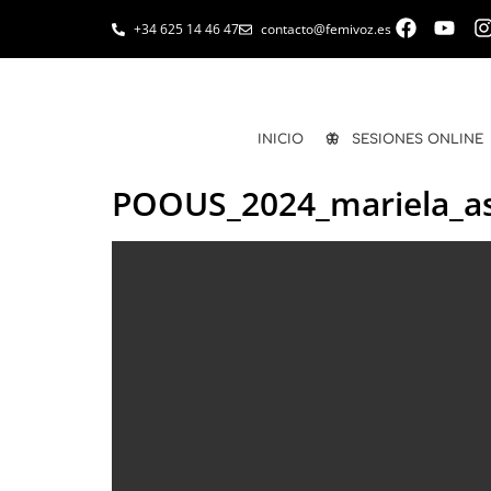
+34 625 14 46 47
contacto@femivoz.es
INICIO
🦋 SESIONES ONLINE
POOUS_2024_mariela_as