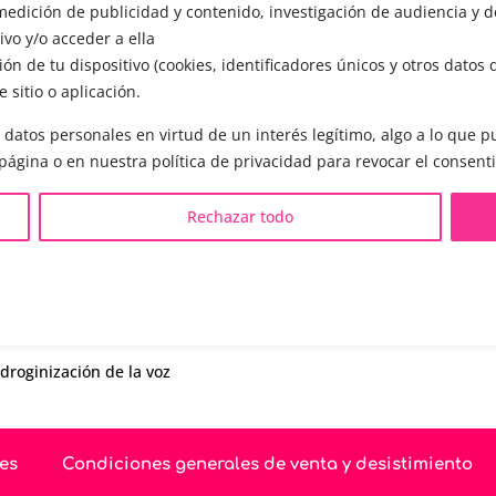
edición de publicidad y contenido, investigación de audiencia y de
ómo funciona el entrenamiento vocal y
vo y/o acceder a ella
a todas tus preguntas.
ón de tu dispositivo (cookies, identificadores únicos y otros datos 
 sitio o aplicación.
 datos personales en virtud de un interés legítimo, algo a lo que
 página o en nuestra política de privacidad para revocar el consent
S LGBTQIA+ 🏳️‍🌈
OTRAS SESIONES
Rechazar todo
eminización de la voz
▪️ Caracterización de la voz
asculinización de la voz
▪️ Voz virilizada por esteroid
eutralización de la voz
▪️ Modificación del acento
ualización de la voz
🟥 CIRUGÍA: Glotoplastia
ndroginización de la voz
es
Condiciones generales de venta y desistimiento