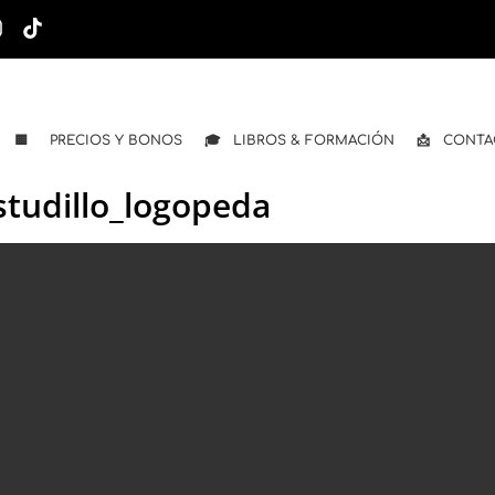
🟨 PRECIOS Y BONOS
🎓 LIBROS & FORMACIÓN
📩 CONTA
tudillo_logopeda