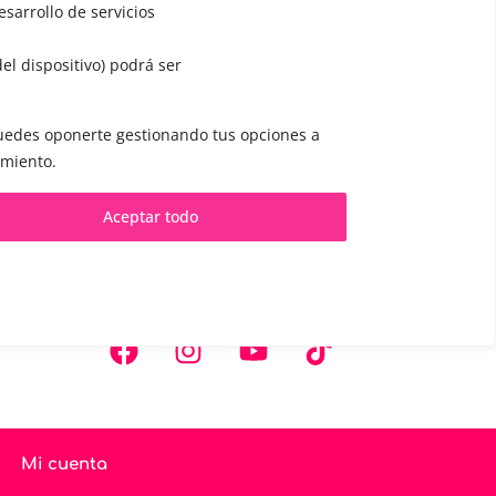
sarrollo de servicios
del dispositivo) podrá ser
 puedes oponerte gestionando tus opciones a
imiento.
CONTACTO Y CITAS
Aceptar todo
✅
Pide tu CITA ONLINE
WhatsApp :
+34 625 14 46 47
es
Email :
contacto@femivoz.es
Mi cuenta