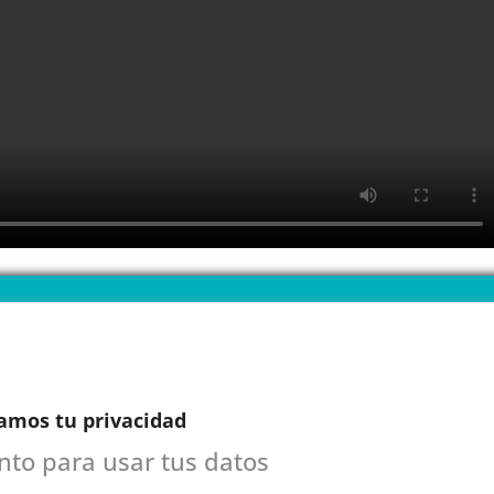
ENDARIO
INE
amos tu privacidad
ento para usar tus datos
 1ª CITA GRATUITA con Mariela
n esta primera cita, evaluará tu voz, te