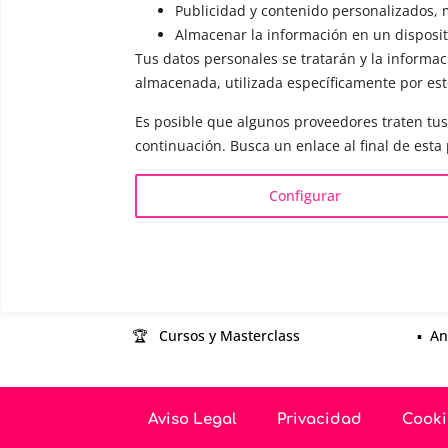
Publicidad y contenido personalizados, m
explicará c
Almacenar la información en un dispositi
responderá 
Tus datos personales se tratarán y la informaci
almacenada, utilizada específicamente por este
Es posible que algunos proveedores traten tus
continuación. Busca un enlace al final de esta
INFORMACIÓN
VOCE
Configurar
¿Quién es Mariela Astudillo?
▪️ F
💰 Precios y Bonos
▪️ M
📚 Libros & Ebooks
▪️ N
❓ Preguntas Frecuentes
▪️ D
🏆 Cursos y Masterclass
▪️ A
Aviso Legal
Privacidad
Cooki