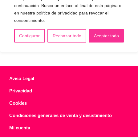
continuación. Busca un enlace al final de esta página o
CONTACTO Y CITAS
✅
Pide tu CITA ONLINE
en nuestra política de privacidad para revocar el
consentimiento.
WhatsApp :
+34 625 14 46 47
Email :
contacto@femivoz.es
Configurar
Rechazar todo
Aceptar todo
Aviso Legal
Privacidad
Cookies
Condiciones generales de venta y desistimiento
Mi cuenta