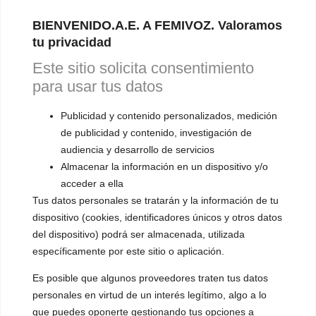
BIENVENIDO.A.E. A FEMIVOZ. Valoramos
VOCES LGBTQIA+ 🏳️‍🌈
tu privacidad
▪️ Feminización de la voz
Este sitio solicita consentimiento
▪️ Masculinización de la voz
para usar tus datos
▪️ Neutralización de la voz
Publicidad y contenido personalizados, medición
▪️ Dualización de la voz
de publicidad y contenido, investigación de
audiencia y desarrollo de servicios
▪️ Androginización de la voz
Almacenar la información en un dispositivo y/o
acceder a ella
OTRAS SESIONES
Tus datos personales se tratarán y la información de tu
▪️ Caracterización de la voz
dispositivo (cookies, identificadores únicos y otros datos
▪️ Voz virilizada por esteroides
del dispositivo) podrá ser almacenada, utilizada
específicamente por este sitio o aplicación.
▪️ Modificación del acento
Es posible que algunos proveedores traten tus datos
🟥 CIRUGÍA: Glotoplastia
personales en virtud de un interés legítimo, algo a lo
que puedes oponerte gestionando tus opciones a