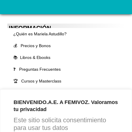
INFORMACIÓN
¿Quién es Mariela Astudillo?
💰 Precios y Bonos
📚 Libros & Ebooks
❓ Preguntas Frecuentes
🏆 Cursos y Masterclass
VOCES LGBTQIA+ 🏳️‍🌈
BIENVENIDO.A.E. A FEMIVOZ. Valoramos
▪️ Feminización de la voz
tu privacidad
▪️ Masculinización de la voz
Este sitio solicita consentimiento
▪️ Neutralización de la voz
para usar tus datos