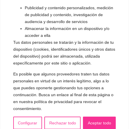
▪️ Dualización de la voz
Publicidad y contenido personalizados, medición
de publicidad y contenido, investigación de
▪️ Androginización de la voz
audiencia y desarrollo de servicios
Almacenar la información en un dispositivo y/o
OTRAS SESIONES
acceder a ella
▪️ Caracterización de la voz
Tus datos personales se tratarán y la información de tu
▪️ Voz virilizada por esteroides
dispositivo (cookies, identificadores únicos y otros datos
del dispositivo) podrá ser almacenada, utilizada
▪️ Modificación del acento
específicamente por este sitio o aplicación.
🟥 CIRUGÍA: Glotoplastia
Es posible que algunos proveedores traten tus datos
personales en virtud de un interés legítimo, algo a lo
que puedes oponerte gestionando tus opciones a
CONTACTO Y CITAS
✅
Pide tu CITA ONLINE
continuación. Busca un enlace al final de esta página o
en nuestra política de privacidad para revocar el
WhatsApp :
+34 625 14 46 47
consentimiento.
Email :
contacto@femivoz.es
Configurar
Rechazar todo
Aceptar todo