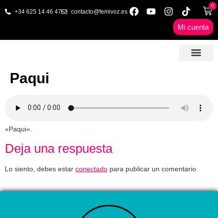
0
+34 625 14 46 47
contacto@femivoz.es
Mi cuenta
🦋 SESIONES ONLINE
🟨 PRECIOS Y BONOS
🎓 LIBROS & FORMA
📩 CONTAC
✅ 1ª CITA GRATUITA
Paqui
«Paqui».
Deja una respuesta
Lo siento, debes estar
conectado
para publicar un comentario.