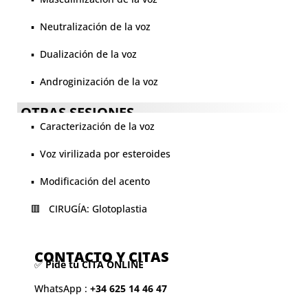
▪️ Neutralización de la voz
▪️ Dualización de la voz
▪️ Androginización de la voz
OTRAS SESIONES
▪️ Caracterización de la voz
▪️ Voz virilizada por esteroides
▪️ Modificación del acento
🟥 CIRUGÍA: Glotoplastia
CONTACTO Y CITAS
✅
Pide tu CITA ONLINE
WhatsApp :
+34 625 14 46 47