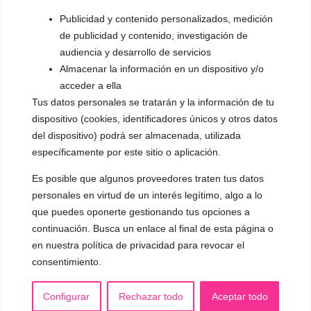
▪️ Dualización de la voz
Publicidad y contenido personalizados, medición
de publicidad y contenido, investigación de
▪️ Androginización de la voz
audiencia y desarrollo de servicios
Almacenar la información en un dispositivo y/o
OTRAS SESIONES
acceder a ella
▪️ Caracterización de la voz
Tus datos personales se tratarán y la información de tu
▪️ Voz virilizada por esteroides
dispositivo (cookies, identificadores únicos y otros datos
del dispositivo) podrá ser almacenada, utilizada
▪️ Modificación del acento
específicamente por este sitio o aplicación.
🟥 CIRUGÍA: Glotoplastia
Es posible que algunos proveedores traten tus datos
personales en virtud de un interés legítimo, algo a lo
que puedes oponerte gestionando tus opciones a
CONTACTO Y CITAS
✅
Pide tu CITA ONLINE
continuación. Busca un enlace al final de esta página o
en nuestra política de privacidad para revocar el
WhatsApp :
+34 625 14 46 47
consentimiento.
Email :
contacto@femivoz.es
Configurar
Rechazar todo
Aceptar todo