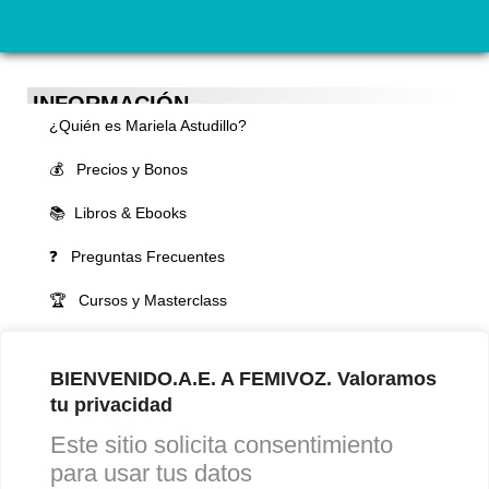
INFORMACIÓN
¿Quién es Mariela Astudillo?
💰 Precios y Bonos
📚 Libros & Ebooks
❓ Preguntas Frecuentes
🏆 Cursos y Masterclass
VOCES LGBTQIA+ 🏳️‍🌈
BIENVENIDO.A.E. A FEMIVOZ. Valoramos
▪️ Feminización de la voz
tu privacidad
▪️ Masculinización de la voz
Este sitio solicita consentimiento
▪️ Neutralización de la voz
para usar tus datos