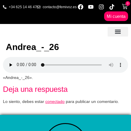
0
+34 625 14 46 47
contacto@femivoz.es
Mi cuenta
🦋 SESIONES ONLINE
🟨 PRECIOS Y BONOS
🎓 LIBROS & FORMA
📩 CONTAC
✅ 1ª CITA GRATUITA
Andrea_-_26
«Andrea_-_26».
Deja una respuesta
Lo siento, debes estar
conectado
para publicar un comentario.