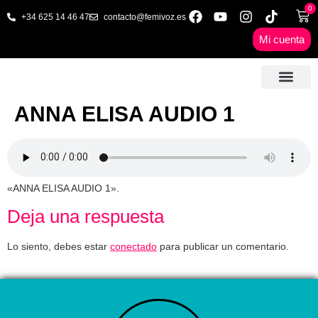
0
+34 625 14 46 47
contacto@femivoz.es
Mi cuenta
🦋 SESIONES ONLINE
🟨 PRECIOS Y BONOS
🎓 LIBROS & FORMA
📩 CONTAC
✅ 1ª CITA GRATUITA
ANNA ELISA AUDIO 1
«ANNA ELISA AUDIO 1».
Deja una respuesta
Lo siento, debes estar
conectado
para publicar un comentario.