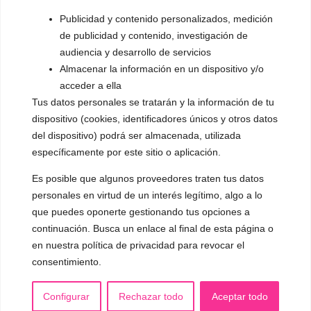
▪️ Dualización de la voz
Publicidad y contenido personalizados, medición
de publicidad y contenido, investigación de
▪️ Androginización de la voz
audiencia y desarrollo de servicios
Almacenar la información en un dispositivo y/o
OTRAS SESIONES
acceder a ella
▪️ Caracterización de la voz
Tus datos personales se tratarán y la información de tu
▪️ Voz virilizada por esteroides
dispositivo (cookies, identificadores únicos y otros datos
del dispositivo) podrá ser almacenada, utilizada
▪️ Modificación del acento
específicamente por este sitio o aplicación.
🟥 CIRUGÍA: Glotoplastia
Es posible que algunos proveedores traten tus datos
personales en virtud de un interés legítimo, algo a lo
que puedes oponerte gestionando tus opciones a
CONTACTO Y CITAS
✅
Pide tu CITA ONLINE
continuación. Busca un enlace al final de esta página o
en nuestra política de privacidad para revocar el
WhatsApp :
+34 625 14 46 47
consentimiento.
Email :
contacto@femivoz.es
Configurar
Rechazar todo
Aceptar todo