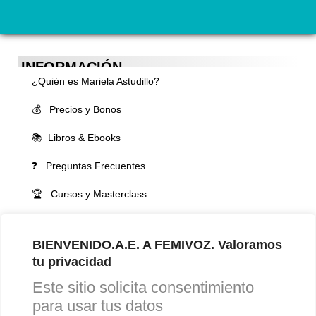
INFORMACIÓN
¿Quién es Mariela Astudillo?
💰 Precios y Bonos
📚 Libros & Ebooks
❓ Preguntas Frecuentes
🏆 Cursos y Masterclass
VOCES LGBTQIA+ 🏳️‍🌈
BIENVENIDO.A.E. A FEMIVOZ. Valoramos
▪️ Feminización de la voz
tu privacidad
▪️ Masculinización de la voz
Este sitio solicita consentimiento
▪️ Neutralización de la voz
para usar tus datos