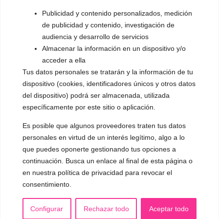
▪️ Dualización de la voz
Publicidad y contenido personalizados, medición
de publicidad y contenido, investigación de
▪️ Androginización de la voz
audiencia y desarrollo de servicios
Almacenar la información en un dispositivo y/o
OTRAS SESIONES
acceder a ella
▪️ Caracterización de la voz
Tus datos personales se tratarán y la información de tu
▪️ Voz virilizada por esteroides
dispositivo (cookies, identificadores únicos y otros datos
del dispositivo) podrá ser almacenada, utilizada
▪️ Modificación del acento
específicamente por este sitio o aplicación.
🟥 CIRUGÍA: Glotoplastia
Es posible que algunos proveedores traten tus datos
personales en virtud de un interés legítimo, algo a lo
que puedes oponerte gestionando tus opciones a
CONTACTO Y CITAS
✅
Pide tu CITA ONLINE
continuación. Busca un enlace al final de esta página o
en nuestra política de privacidad para revocar el
WhatsApp :
+34 625 14 46 47
consentimiento.
Email :
contacto@femivoz.es
Configurar
Rechazar todo
Aceptar todo