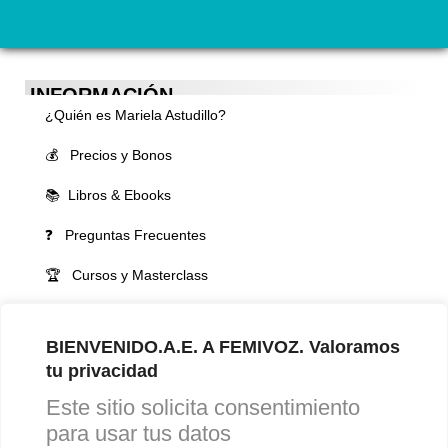
INFORMACIÓN
¿Quién es Mariela Astudillo?
💰 Precios y Bonos
📚 Libros & Ebooks
❓ Preguntas Frecuentes
🏆 Cursos y Masterclass
VOCES LGBTQIA+ 🏳️‍🌈
BIENVENIDO.A.E. A FEMIVOZ. Valoramos
▪️ Feminización de la voz
tu privacidad
▪️ Masculinización de la voz
Este sitio solicita consentimiento
▪️ Neutralización de la voz
para usar tus datos