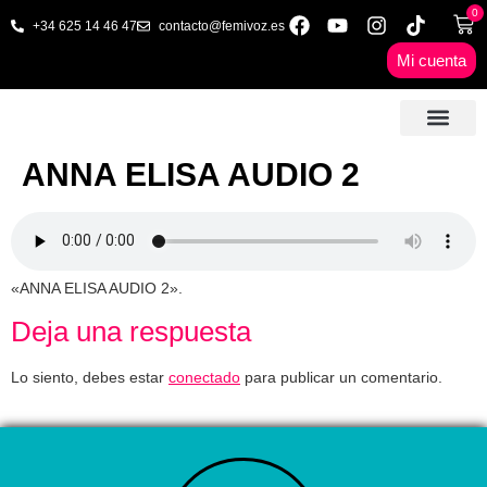
0
+34 625 14 46 47
contacto@femivoz.es
Mi cuenta
🦋 SESIONES ONLINE
🟨 PRECIOS Y BONOS
🎓 LIBROS & FORMA
📩 CONTAC
✅ 1ª CITA GRATUITA
ANNA ELISA AUDIO 2
«ANNA ELISA AUDIO 2».
Deja una respuesta
Lo siento, debes estar
conectado
para publicar un comentario.