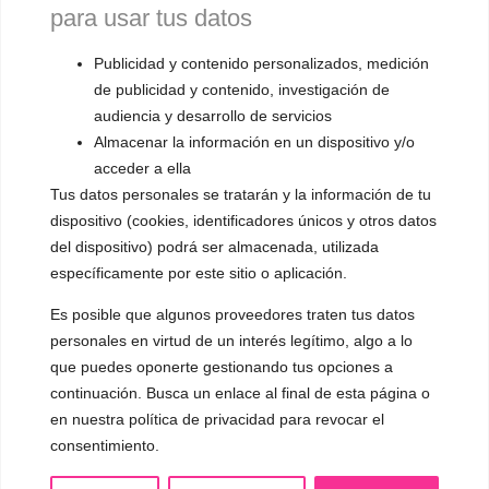
para usar tus datos
▪️ Neutralización de la voz
▪️ Dualización de la voz
Publicidad y contenido personalizados, medición
de publicidad y contenido, investigación de
▪️ Androginización de la voz
audiencia y desarrollo de servicios
Almacenar la información en un dispositivo y/o
OTRAS SESIONES
acceder a ella
▪️ Caracterización de la voz
Tus datos personales se tratarán y la información de tu
▪️ Voz virilizada por esteroides
dispositivo (cookies, identificadores únicos y otros datos
del dispositivo) podrá ser almacenada, utilizada
▪️ Modificación del acento
específicamente por este sitio o aplicación.
🟥 CIRUGÍA: Glotoplastia
Es posible que algunos proveedores traten tus datos
personales en virtud de un interés legítimo, algo a lo
que puedes oponerte gestionando tus opciones a
CONTACTO Y CITAS
continuación. Busca un enlace al final de esta página o
✅
Pide tu CITA ONLINE
en nuestra política de privacidad para revocar el
WhatsApp :
+34 625 14 46 47
consentimiento.
Email :
contacto@femivoz.es