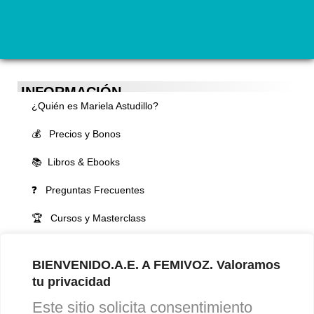
INFORMACIÓN
¿Quién es Mariela Astudillo?
💰 Precios y Bonos
📚 Libros & Ebooks
❓ Preguntas Frecuentes
🏆 Cursos y Masterclass
VOCES LGBTQIA+ 🏳️‍🌈
BIENVENIDO.A.E. A FEMIVOZ. Valoramos
▪️ Feminización de la voz
tu privacidad
▪️ Masculinización de la voz
Este sitio solicita consentimiento