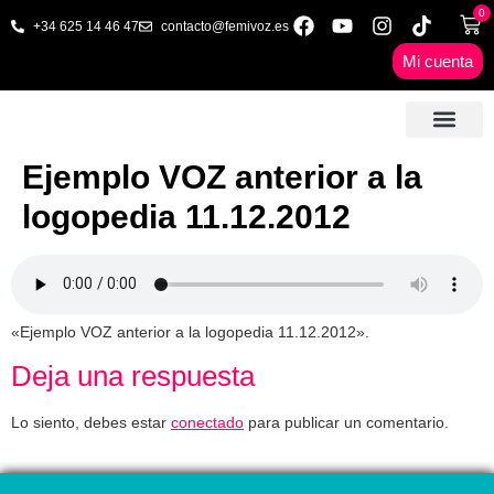
0
+34 625 14 46 47
contacto@femivoz.es
Mi cuenta
🦋 SESIONES ONLINE
🟨 PRECIOS Y BONOS
🎓 LIBROS & FORMA
📩 CONTAC
✅ 1ª CITA GRATUITA
Ejemplo VOZ anterior a la
logopedia 11.12.2012
«Ejemplo VOZ anterior a la logopedia 11.12.2012».
Deja una respuesta
Lo siento, debes estar
conectado
para publicar un comentario.