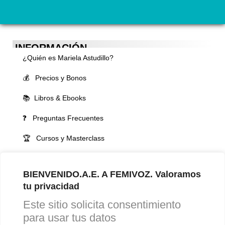
INFORMACIÓN
¿Quién es Mariela Astudillo?
💰 Precios y Bonos
📚 Libros & Ebooks
❓ Preguntas Frecuentes
🏆 Cursos y Masterclass
VOCES LGBTQIA+ 🏳️‍🌈
BIENVENIDO.A.E. A FEMIVOZ. Valoramos
▪️ Feminización de la voz
tu privacidad
▪️ Masculinización de la voz
Este sitio solicita consentimiento
▪️ Neutralización de la voz
para usar tus datos