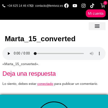
0
+34 625 14 46 47
contacto@femivoz.es
Mi cuenta
🦋 SESIONES ONLINE
🟨 PRECIOS Y BONOS
🎓 LIBROS & FORMA
📩 CONTAC
✅ 1ª CITA GRATUITA
Marta_15_converted
«Marta_15_converted».
Deja una respuesta
Lo siento, debes estar
conectado
para publicar un comentario.