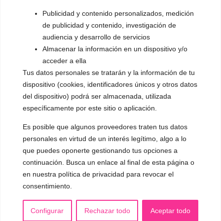
▪️ Dualización de la voz
Publicidad y contenido personalizados, medición
de publicidad y contenido, investigación de
▪️ Androginización de la voz
audiencia y desarrollo de servicios
Almacenar la información en un dispositivo y/o
OTRAS SESIONES
acceder a ella
▪️ Caracterización de la voz
Tus datos personales se tratarán y la información de tu
▪️ Voz virilizada por esteroides
dispositivo (cookies, identificadores únicos y otros datos
del dispositivo) podrá ser almacenada, utilizada
▪️ Modificación del acento
específicamente por este sitio o aplicación.
🟥 CIRUGÍA: Glotoplastia
Es posible que algunos proveedores traten tus datos
personales en virtud de un interés legítimo, algo a lo
que puedes oponerte gestionando tus opciones a
CONTACTO Y CITAS
✅
Pide tu CITA ONLINE
continuación. Busca un enlace al final de esta página o
en nuestra política de privacidad para revocar el
WhatsApp :
+34 625 14 46 47
consentimiento.
Email :
contacto@femivoz.es
Configurar
Rechazar todo
Aceptar todo