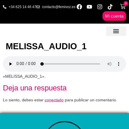
0
+34 625 14 46 47
contacto@femivoz.es
Mi cuenta
🦋 SESIONES ONLINE
🟨 PRECIOS Y BONOS
🎓 LIBROS & FORMA
📩 CONTAC
✅ 1ª CITA GRATUITA
MELISSA_AUDIO_1
«MELISSA_AUDIO_1».
Deja una respuesta
Lo siento, debes estar
conectado
para publicar un comentario.