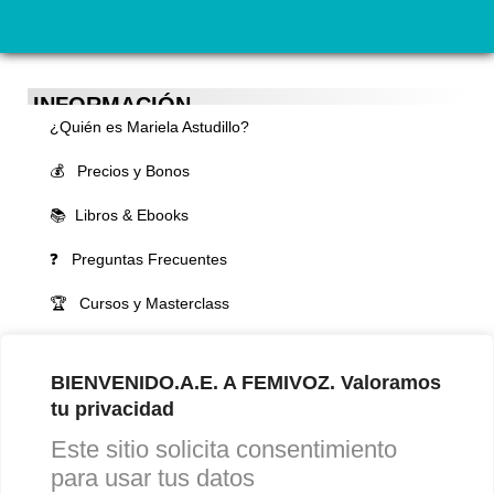
INFORMACIÓN
¿Quién es Mariela Astudillo?
💰 Precios y Bonos
📚 Libros & Ebooks
❓ Preguntas Frecuentes
🏆 Cursos y Masterclass
VOCES LGBTQIA+ 🏳️‍🌈
BIENVENIDO.A.E. A FEMIVOZ. Valoramos
▪️ Feminización de la voz
tu privacidad
▪️ Masculinización de la voz
Este sitio solicita consentimiento
▪️ Neutralización de la voz
para usar tus datos