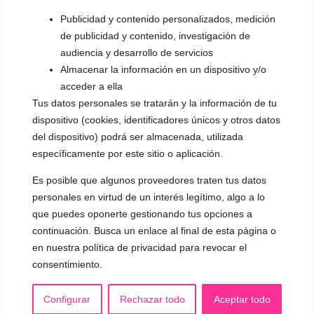
▪️ Dualización de la voz
Publicidad y contenido personalizados, medición
de publicidad y contenido, investigación de
▪️ Androginización de la voz
audiencia y desarrollo de servicios
Almacenar la información en un dispositivo y/o
OTRAS SESIONES
acceder a ella
▪️ Caracterización de la voz
Tus datos personales se tratarán y la información de tu
▪️ Voz virilizada por esteroides
dispositivo (cookies, identificadores únicos y otros datos
del dispositivo) podrá ser almacenada, utilizada
▪️ Modificación del acento
específicamente por este sitio o aplicación.
🟥 CIRUGÍA: Glotoplastia
Es posible que algunos proveedores traten tus datos
personales en virtud de un interés legítimo, algo a lo
que puedes oponerte gestionando tus opciones a
CONTACTO Y CITAS
✅
Pide tu CITA ONLINE
continuación. Busca un enlace al final de esta página o
en nuestra política de privacidad para revocar el
WhatsApp :
+34 625 14 46 47
consentimiento.
Email :
contacto@femivoz.es
Configurar
Rechazar todo
Aceptar todo