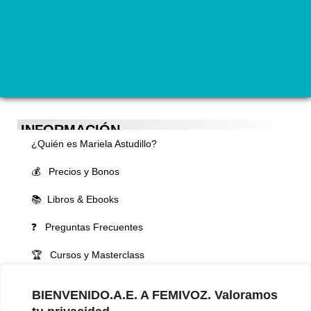
INFORMACIÓN
¿Quién es Mariela Astudillo?
💰 Precios y Bonos
📚 Libros & Ebooks
❓ Preguntas Frecuentes
🏆 Cursos y Masterclass
VOCES LGBTQIA+ 🏳️‍🌈
BIENVENIDO.A.E. A FEMIVOZ. Valoramos
▪️ Feminización de la voz