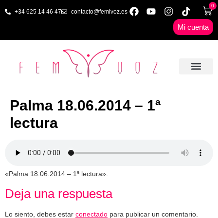
0
+34 625 14 46 47
contacto@femivoz.es
Mi cuenta
🦋 SESIONES ONLINE
🟨 PRECIOS Y BONOS
🎓 LIBROS & FORMA
📩 CONTAC
✅ 1ª CITA GRATUITA
Palma 18.06.2014 – 1ª
lectura
«Palma 18.06.2014 – 1ª lectura».
Deja una respuesta
Lo siento, debes estar
conectado
para publicar un comentario.