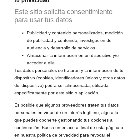
tu privacidad
▪️ Masculinización de la voz
Este sitio solicita consentimiento
para usar tus datos
▪️ Neutralización de la voz
Publicidad y contenido personalizados, medición
▪️ Dualización de la voz
de publicidad y contenido, investigación de
▪️ Androginización de la voz
audiencia y desarrollo de servicios
Almacenar la información en un dispositivo y/o
OTRAS SESIONES
acceder a ella
▪️ Caracterización de la voz
Tus datos personales se tratarán y la información de tu
dispositivo (cookies, identificadores únicos y otros datos
▪️ Voz virilizada por esteroides
del dispositivo) podrá ser almacenada, utilizada
▪️ Modificación del acento
específicamente por este sitio o aplicación.
Es posible que algunos proveedores traten tus datos
🟥 CIRUGÍA: Glotoplastia
personales en virtud de un interés legítimo, algo a lo
que puedes oponerte gestionando tus opciones a
CONTACTO Y CITAS
continuación. Busca un enlace al final de esta página o
✅
Pide tu CITA ONLINE
en nuestra política de privacidad para revocar el