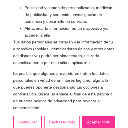
▪️ Dualización de la voz
Publicidad y contenido personalizados, medición
de publicidad y contenido, investigación de
▪️ Androginización de la voz
audiencia y desarrollo de servicios
Almacenar la información en un dispositivo y/o
OTRAS SESIONES
acceder a ella
▪️ Caracterización de la voz
Tus datos personales se tratarán y la información de tu
▪️ Voz virilizada por esteroides
dispositivo (cookies, identificadores únicos y otros datos
del dispositivo) podrá ser almacenada, utilizada
▪️ Modificación del acento
específicamente por este sitio o aplicación.
🟥 CIRUGÍA: Glotoplastia
Es posible que algunos proveedores traten tus datos
personales en virtud de un interés legítimo, algo a lo
que puedes oponerte gestionando tus opciones a
CONTACTO Y CITAS
✅
Pide tu CITA ONLINE
continuación. Busca un enlace al final de esta página o
en nuestra política de privacidad para revocar el
WhatsApp :
+34 625 14 46 47
consentimiento.
Email :
contacto@femivoz.es
Configurar
Rechazar todo
Aceptar todo