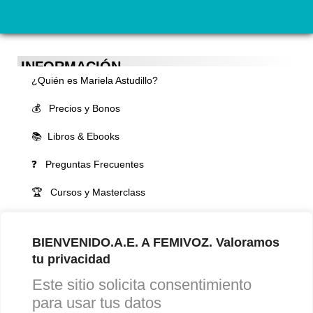
INFORMACIÓN
¿Quién es Mariela Astudillo?
💰 Precios y Bonos
📚 Libros & Ebooks
❓ Preguntas Frecuentes
🏆 Cursos y Masterclass
VOCES LGBTQIA+ 🏳️‍🌈
BIENVENIDO.A.E. A FEMIVOZ. Valoramos
▪️ Feminización de la voz
tu privacidad
▪️ Masculinización de la voz
Este sitio solicita consentimiento
▪️ Neutralización de la voz
para usar tus datos