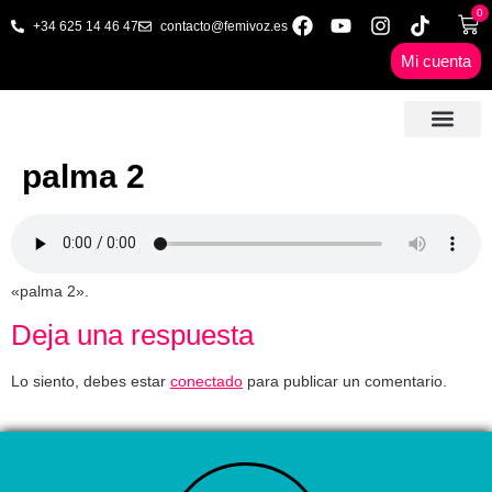
0
+34 625 14 46 47
contacto@femivoz.es
Mi cuenta
🦋 SESIONES ONLINE
🟨 PRECIOS Y BONOS
🎓 LIBROS & FORMA
📩 CONTAC
✅ 1ª CITA GRATUITA
palma 2
«palma 2».
Deja una respuesta
Lo siento, debes estar
conectado
para publicar un comentario.