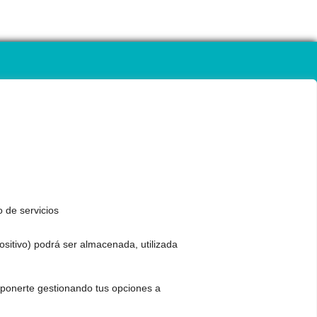
o de servicios
positivo) podrá ser almacenada, utilizada
 oponerte gestionando tus opciones a
CONTACTO Y CITAS
.