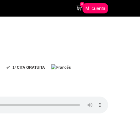
0
Mi cuenta
O
✅ 1ª CITA GRATUITA