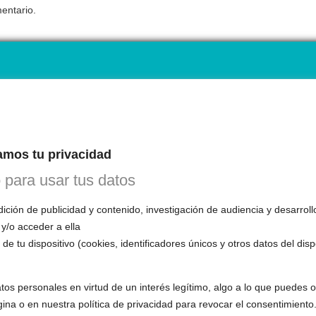
entario.
ENDARIO
INE
mos tu privacidad
 1ª CITA GRATUITA con Mariela
o para usar tus datos
n esta primera cita, evaluará tu voz, te
mo funciona el entrenamiento vocal y
ción de publicidad y contenido, investigación de audiencia y desarroll
 todas tus preguntas.
 y/o acceder a ella
de tu dispositivo (cookies, identificadores únicos y otros datos del dis
tos personales en virtud de un interés legítimo, algo a lo que puedes
gina o en nuestra política de privacidad para revocar el consentimiento
S LGBTQIA+ 🏳️‍🌈
OTRAS SESIONES