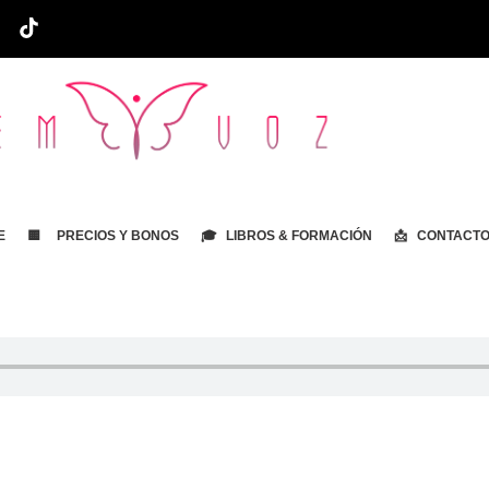
E
🟨 PRECIOS Y BONOS
🎓 LIBROS & FORMACIÓN
📩 CONTACT