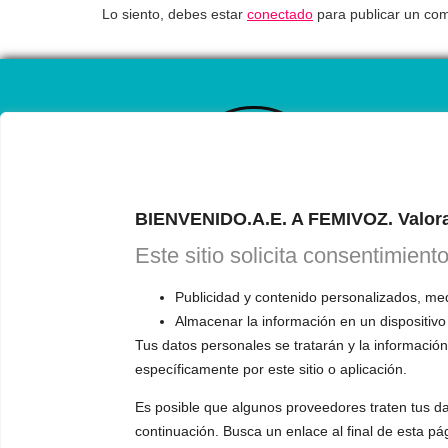
Lo siento, debes estar
conectado
para publicar un com
CAL
ONL
BIENVENIDO.A.E. A FEMIVOZ. Valora
RESERVA TU
Este sitio solicita consentimient
Astudillo.
E
explicará có
Publicidad y contenido personalizados, medi
responderá a
Almacenar la información en un dispositivo
Tus datos personales se tratarán y la información 
específicamente por este sitio o aplicación.
Es posible que algunos proveedores traten tus da
continuación. Busca un enlace al final de esta pá
INFORMACIÓN
VOCE