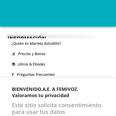
INFORMACIÓN
¿Quién es Mariela Astudillo?
💰 Precios y Bonos
📚 Libros & Ebooks
❓ Preguntas Frecuentes
🏆 Cursos y Masterclass
BIENVENIDO.A.E. A FEMIVOZ.
Valoramos tu privacidad
VOCES LGBTQIA+ 🏳️‍🌈
Este sitio solicita consentimiento
▪️ Feminización de la voz
para usar tus datos
▪️ Masculinización de la voz