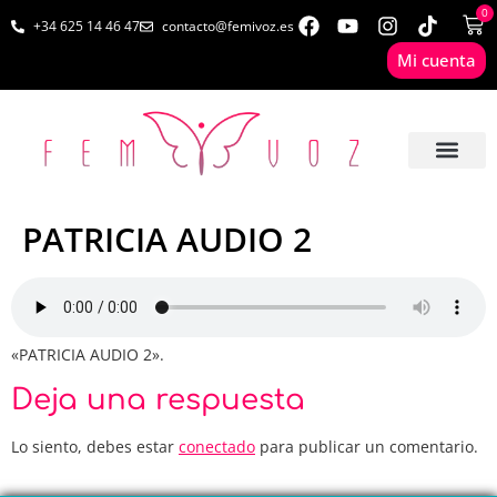
0
+34 625 14 46 47
contacto@femivoz.es
Mi cuenta
🦋 SESIONES ONLINE
🟨 PRECIOS Y BONOS
🎓 LIBROS & FOR
📩 CONTAC
✅ 1ª CITA GRATUITA
PATRICIA AUDIO 2
«PATRICIA AUDIO 2».
Deja una respuesta
Lo siento, debes estar
conectado
para publicar un comentario.