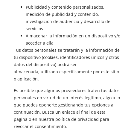
Publicidad y contenido personalizados,
▪️ Neutralización de la voz
medición de publicidad y contenido,
investigación de audiencia y desarrollo de
▪️ Dualización de la voz
servicios
▪️ Androginización de la voz
Almacenar la información en un dispositivo y/o
acceder a ella
OTRAS SESIONES
Tus datos personales se tratarán y la información de
▪️ Caracterización de la voz
tu dispositivo (cookies, identificadores únicos y otros
datos del dispositivo) podrá ser
▪️ Voz virilizada por esteroides
almacenada, utilizada específicamente por este sitio
▪️ Modificación del acento
o aplicación.
🟥 CIRUGÍA: Glotoplastia
Es posible que algunos proveedores traten tus datos
personales en virtud de un interés legítimo, algo a lo
que puedes oponerte gestionando tus opciones a
CONTACTO Y CITAS
continuación. Busca un enlace al final de esta
✅
Pide tu CITA ONLINE
página o en nuestra política de privacidad para
WhatsApp :
+34 625 14 46 47
revocar el consentimiento.