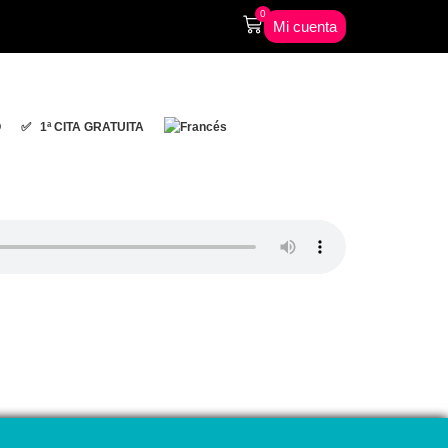
0
Mi cuenta
O
✅ 1ª CITA GRATUITA