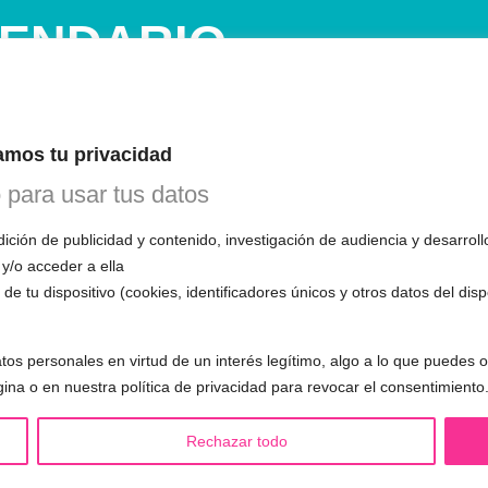
ENDARIO
INE
 1ª CITA GRATUITA con Mariela
mos tu privacidad
n esta primera cita, evaluará tu voz, te
o para usar tus datos
mo funciona el entrenamiento vocal y
 todas tus preguntas.
ción de publicidad y contenido, investigación de audiencia y desarroll
 y/o acceder a ella
de tu dispositivo (cookies, identificadores únicos y otros datos del dis
tos personales en virtud de un interés legítimo, algo a lo que puedes
S LGBTQIA+ 🏳️‍🌈
OTRAS SESIONES
gina o en nuestra política de privacidad para revocar el consentimiento
eminización de la voz
▪️ Caracterización de la voz
Rechazar todo
asculinización de la voz
▪️ Voz virilizada por esteroides
utralización de la voz
▪️ Modificación del acento