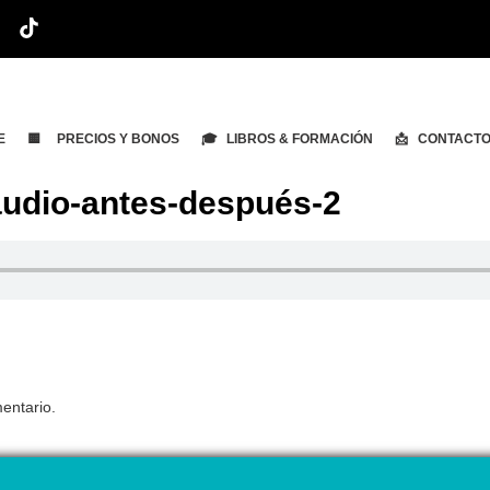
E
🟨 PRECIOS Y BONOS
🎓 LIBROS & FORMACIÓN
📩 CONTACT
audio-antes-después-2
entario.