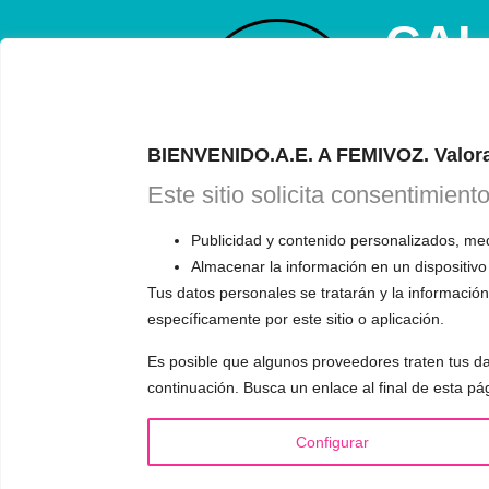
CAL
ONL
RESERVA TU
BIENVENIDO.A.E. A FEMIVOZ. Valora
Astudillo.
E
Este sitio solicita consentimient
explicará có
responderá a
Publicidad y contenido personalizados, medi
Almacenar la información en un dispositivo
Tus datos personales se tratarán y la información 
específicamente por este sitio o aplicación.
Es posible que algunos proveedores traten tus da
INFORMACIÓN
VOCE
continuación. Busca un enlace al final de esta pá
¿Quién es Mariela Astudillo?
▪️ F
Configurar
💰 Precios y Bonos
▪️ M
📚 Libros & Ebooks
▪️ Ne