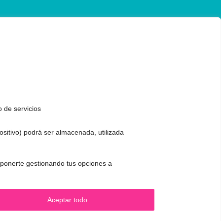
o de servicios
positivo) podrá ser almacenada, utilizada
 oponerte gestionando tus opciones a
CONTACTO Y CITAS
.
✅
Pide tu CITA ONLINE
WhatsApp :
+34 625 14 46 47
Aceptar todo
Email :
contacto@femivoz.es