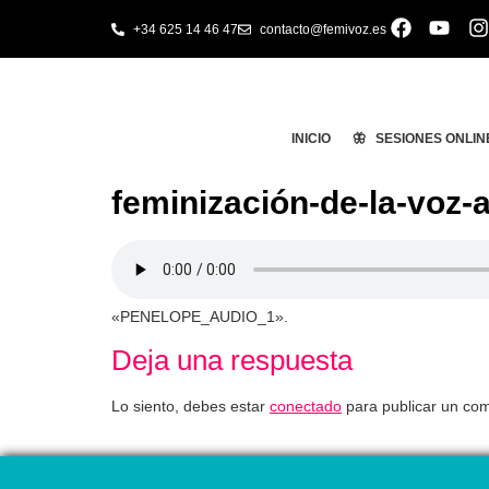
+34 625 14 46 47
contacto@femivoz.es
INICIO
🦋 SESIONES ONLIN
feminización-de-la-voz-
«PENELOPE_AUDIO_1».
Deja una respuesta
Lo siento, debes estar
conectado
para publicar un com