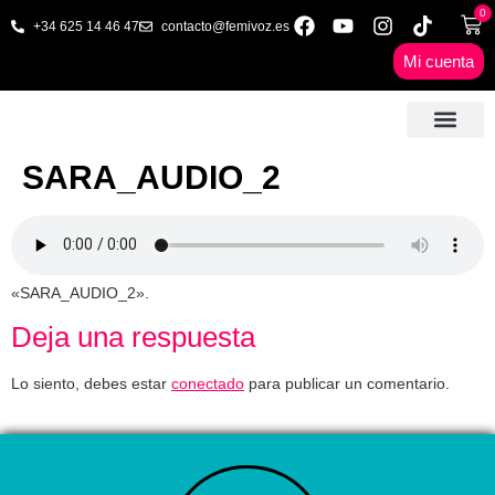
0
+34 625 14 46 47
contacto@femivoz.es
Mi cuenta
🦋 SESIONES ONLINE
🟨 PRECIOS Y BONOS
🎓 LIBROS & FORMA
📩 CONTAC
✅ 1ª CITA GRATUITA
SARA_AUDIO_2
«SARA_AUDIO_2».
Deja una respuesta
Lo siento, debes estar
conectado
para publicar un comentario.