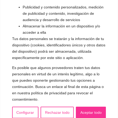
▪️ Dualización de la voz
Publicidad y contenido personalizados, medición
de publicidad y contenido, investigación de
▪️ Androginización de la voz
audiencia y desarrollo de servicios
Almacenar la información en un dispositivo y/o
OTRAS SESIONES
acceder a ella
▪️ Caracterización de la voz
Tus datos personales se tratarán y la información de tu
▪️ Voz virilizada por esteroides
dispositivo (cookies, identificadores únicos y otros datos
del dispositivo) podrá ser almacenada, utilizada
▪️ Modificación del acento
específicamente por este sitio o aplicación.
🟥 CIRUGÍA: Glotoplastia
Es posible que algunos proveedores traten tus datos
personales en virtud de un interés legítimo, algo a lo
que puedes oponerte gestionando tus opciones a
CONTACTO Y CITAS
✅
Pide tu CITA ONLINE
continuación. Busca un enlace al final de esta página o
en nuestra política de privacidad para revocar el
WhatsApp :
+34 625 14 46 47
consentimiento.
Email :
contacto@femivoz.es
Configurar
Rechazar todo
Aceptar todo