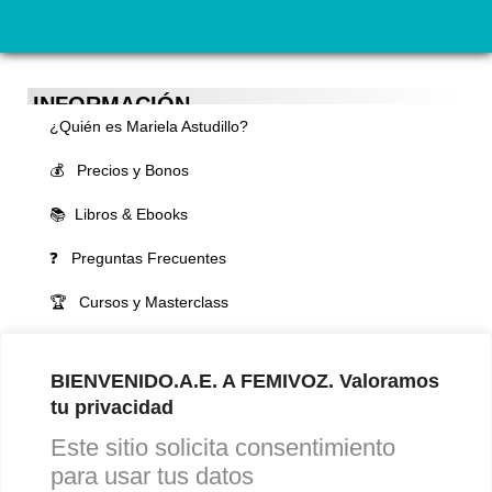
INFORMACIÓN
¿Quién es Mariela Astudillo?
💰 Precios y Bonos
📚 Libros & Ebooks
❓ Preguntas Frecuentes
🏆 Cursos y Masterclass
VOCES LGBTQIA+ 🏳️‍🌈
BIENVENIDO.A.E. A FEMIVOZ. Valoramos
▪️ Feminización de la voz
tu privacidad
▪️ Masculinización de la voz
Este sitio solicita consentimiento
▪️ Neutralización de la voz
para usar tus datos