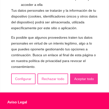
▪️ Caracterización de la voz
acceder a ella
▪️ Voz virilizada por esteroides
Tus datos personales se tratarán y la información de tu
dispositivo (cookies, identificadores únicos y otros datos
▪️ Modificación del acento
del dispositivo) podrá ser almacenada, utilizada
específicamente por este sitio o aplicación.
🟥 CIRUGÍA: Glotoplastia
Es posible que algunos proveedores traten tus datos
personales en virtud de un interés legítimo, algo a lo
CONTACTO Y CITAS
que puedes oponerte gestionando tus opciones a
✅
Pide tu CITA ONLINE
continuación. Busca un enlace al final de esta página o
WhatsApp :
+34 625 14 46 47
en nuestra política de privacidad para revocar el
Email :
contacto@femivoz.es
consentimiento.
Configurar
Rechazar todo
Aceptar todo
Aviso Legal