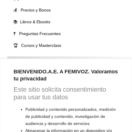
💰 Precios y Bonos
📚 Libros & Ebooks
❓ Preguntas Frecuentes
🏆 Cursos y Masterclass
VOCES LGBTQIA+ 🏳️‍🌈
▪️ Feminización de la voz
BIENVENIDO.A.E. A FEMIVOZ. Valoramos
tu privacidad
▪️ Masculinización de la voz
Este sitio solicita consentimiento
▪️ Neutralización de la voz
para usar tus datos
▪️ Dualización de la voz
Publicidad y contenido personalizados, medición
▪️ Androginización de la voz
de publicidad y contenido, investigación de
audiencia y desarrollo de servicios
OTRAS SESIONES
Almacenar la información en un dispositivo y/o