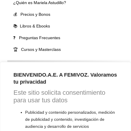
¿Quién es Mariela Astudillo?
💰 Precios y Bonos
📚 Libros & Ebooks
❓ Preguntas Frecuentes
🏆 Cursos y Masterclass
VOCES LGBTQIA+ 🏳️‍🌈
▪️ Feminización de la voz
BIENVENIDO.A.E. A FEMIVOZ. Valoramos
tu privacidad
▪️ Masculinización de la voz
Este sitio solicita consentimiento
▪️ Neutralización de la voz
para usar tus datos
▪️ Dualización de la voz
Publicidad y contenido personalizados, medición
▪️ Androginización de la voz
de publicidad y contenido, investigación de
audiencia y desarrollo de servicios
OTRAS SESIONES