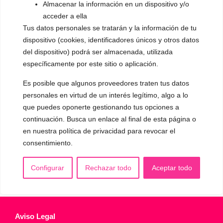
Almacenar la información en un dispositivo y/o
▪️ Caracterización de la voz
acceder a ella
Tus datos personales se tratarán y la información de tu
▪️ Voz virilizada por esteroides
dispositivo (cookies, identificadores únicos y otros datos
▪️ Modificación del acento
del dispositivo) podrá ser almacenada, utilizada
específicamente por este sitio o aplicación.
🟥 CIRUGÍA: Glotoplastia
Es posible que algunos proveedores traten tus datos
personales en virtud de un interés legítimo, algo a lo
CONTACTO Y CITAS
que puedes oponerte gestionando tus opciones a
✅
Pide tu CITA ONLINE
continuación. Busca un enlace al final de esta página o
WhatsApp :
+34 625 14 46 47
en nuestra política de privacidad para revocar el
consentimiento.
Email :
contacto@femivoz.es
Configurar
Rechazar todo
Aceptar todo
Aviso Legal