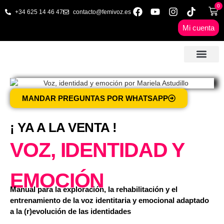
0
+34 625 14 46 47
contacto@femivoz.es
Mi cuenta
🦋 SESIONES ONLINE
🟨 PRECIOS Y BONOS
🎓 LIBROS & FORMA
📩 CONTAC
✅ 1ª CITA GRATUITA
MANDAR PREGUNTAS POR WHATSAPP
¡ YA A LA VENTA !
VOZ, IDENTIDAD Y
EMOCIÓN
Manual para la exploración, la rehabilitación y el
entrenamiento de la voz identitaria y emocional adaptado
a la (r)evolución de las identidades