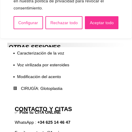
en nuestra política de privacidad para revocar el
consentimiento.
▪️ Neutralización de la voz
▪️ Dualización de la voz
Configurar
Rechazar todo
Aceptar todo
▪️ Androginización de la voz
OTRAS SESIONES
▪️ Caracterización de la voz
▪️ Voz virilizada por esteroides
▪️ Modificación del acento
🟥 CIRUGÍA: Glotoplastia
CONTACTO Y CITAS
✅
Pide tu CITA ONLINE
WhatsApp :
+34 625 14 46 47