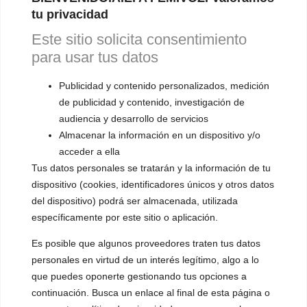
tu privacidad
Este sitio solicita consentimiento
para usar tus datos
Publicidad y contenido personalizados, medición
INFORMACIÓN
de publicidad y contenido, investigación de
¿Quién es Mariela Astudillo?
audiencia y desarrollo de servicios
Almacenar la información en un dispositivo y/o
💰 Precios y Bonos
acceder a ella
Tus datos personales se tratarán y la información de tu
📚 Libros & Ebooks
dispositivo (cookies, identificadores únicos y otros datos
❓ Preguntas Frecuentes
del dispositivo) podrá ser almacenada, utilizada
específicamente por este sitio o aplicación.
🏆 Cursos y Masterclass
Es posible que algunos proveedores traten tus datos
personales en virtud de un interés legítimo, algo a lo
VOCES LGBTQIA+ 🏳️‍🌈
que puedes oponerte gestionando tus opciones a
▪️ Feminización de la voz
continuación. Busca un enlace al final de esta página o
▪️ Masculinización de la voz