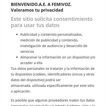
BIENVENIDO.A.E. A FEMIVOZ.
🏆 Cursos y Masterclass
Valoramos tu privacidad
VOCES LGBTQIA+ 🏳️‍🌈
Este sitio solicita consentimiento
▪️ Feminización de la voz
para usar tus datos
▪️ Masculinización de la voz
Publicidad y contenido personalizados,
medición de publicidad y contenido,
▪️ Neutralización de la voz
investigación de audiencia y desarrollo de
▪️ Dualización de la voz
servicios
Almacenar la información en un dispositivo y/o
▪️ Androginización de la voz
acceder a ella
Tus datos personales se tratarán y la información de
OTRAS SESIONES
tu dispositivo (cookies, identificadores únicos y otros
▪️ Caracterización de la voz
datos del dispositivo) podrá ser
▪️ Voz virilizada por esteroides
almacenada, utilizada específicamente por este sitio
o aplicación.
▪️ Modificación del acento
Es posible que algunos proveedores traten tus datos
🟥 CIRUGÍA: Glotoplastia
personales en virtud de un interés legítimo, algo a lo