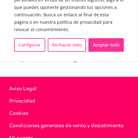
que puedes oponerte gestionando tus opciones a
continuación. Busca un enlace al final de esta
CONTACTO Y CITAS
página o en nuestra política de privacidad para
✅
Pide tu CITA ONLINE
revocar el consentimiento.
WhatsApp :
+34 625 14 46 47
Email :
contacto@femivoz.es
Configurar
Rechazar todo
Aceptar todo
Aviso Legal
Privacidad
Cookies
Condiciones generales de venta y desistimiento