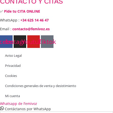
CONTACTO Y CITAS
✅
Pide tu CITA ONLINE
WhatsApp :
+34 625 14 46 47
Email :
contacto@femivoz.es
cebook
Instagram
Youtube
Tiktok
Aviso Legal
Privacidad
Cookies
Condiciones generales de venta y desistimiento
Mi cuenta
Whatsapp de Femivoz
Contáctanos por WhatsApp