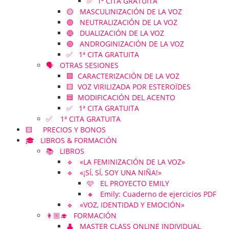
✅ 1ª CITA GRATUITA
🟡 MASCULINIZACIÓN DE LA VOZ
🟢 NEUTRALIZACIÓN DE LA VOZ
🔵 DUALIZACIÓN DE LA VOZ
🟣 ANDROGINIZACIÓN DE LA VOZ
✅ 1ª CITA GRATUITA
🗣️ OTRAS SESIONES
🟪 CARACTERIZACIÓN DE LA VOZ
🟨 VOZ VIRILIZADA POR ESTEROÏDES
🟦 MODIFICACIÓN DEL ACENTO
✅ 1ª CITA GRATUITA
✅ 1ª CITA GRATUITA
🟨 PRECIOS Y BONOS
🎓 LIBROS & FORMACIÓN
📚 LIBROS
🔹 «LA FEMINIZACIÓN DE LA VOZ»
🔹 «¡SÍ, SÍ, SOY UNA NIÑA!»
🩷 EL PROYECTO EMILY
🔸 Emily: Cuaderno de ejercicios PDF
🔹 «VOZ, IDENTIDAD Y EMOCIÓN»
👩🏼‍🎓 FORMACIÓN
👤 MASTER CLASS ONLINE INDIVIDUAL