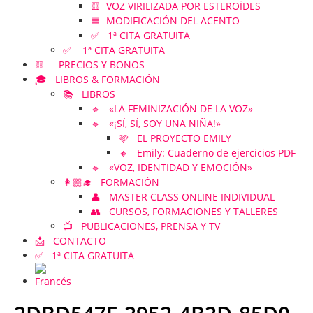
🟨 VOZ VIRILIZADA POR ESTEROÏDES
🟦 MODIFICACIÓN DEL ACENTO
✅ 1ª CITA GRATUITA
✅ 1ª CITA GRATUITA
🟨 PRECIOS Y BONOS
🎓 LIBROS & FORMACIÓN
📚 LIBROS
🔹 «LA FEMINIZACIÓN DE LA VOZ»
🔹 «¡SÍ, SÍ, SOY UNA NIÑA!»
🩷 EL PROYECTO EMILY
🔸 Emily: Cuaderno de ejercicios PDF
🔹 «VOZ, IDENTIDAD Y EMOCIÓN»
👩🏼‍🎓 FORMACIÓN
👤 MASTER CLASS ONLINE INDIVIDUAL
👥 CURSOS, FORMACIONES Y TALLERES
📺 PUBLICACIONES, PRENSA Y TV
📩 CONTACTO
✅ 1ª CITA GRATUITA