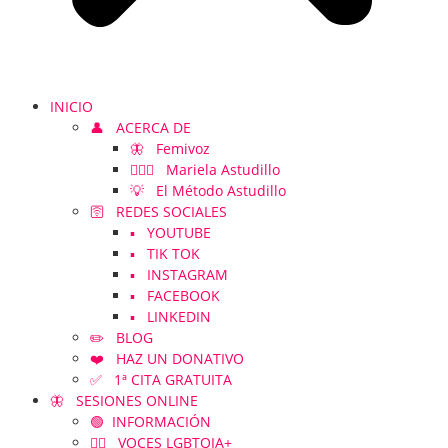
INICIO
👤 ACERCA DE
🦋 Femivoz
👱🏻‍♀️ Mariela Astudillo
💡 El Método Astudillo
🛜 REDES SOCIALES
▪️ YOUTUBE
▪️ TIK TOK
▪️ INSTAGRAM
▪️ FACEBOOK
▪️ LINKEDIN
✏️ BLOG
❤️ HAZ UN DONATIVO
✅ 1ª CITA GRATUITA
🦋 SESIONES ONLINE
🟢 INFORMACIÓN
🏳️‍🌈 VOCES LGBTQIA+