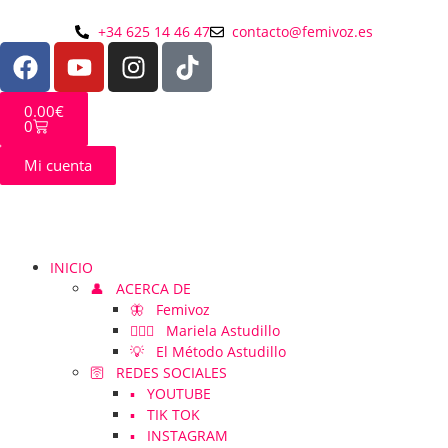
+34 625 14 46 47
contacto@femivoz.es
0.00
€
0
Mi cuenta
INICIO
👤 ACERCA DE
🦋 Femivoz
👱🏻‍♀️ Mariela Astudillo
💡 El Método Astudillo
🛜 REDES SOCIALES
▪️ YOUTUBE
▪️ TIK TOK
▪️ INSTAGRAM