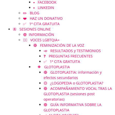
▪️ FACEBOOK
▪️ LINKEDIN
✏️ BLOG
❤️ HAZ UN DONATIVO
✅ 1ª CITA GRATUITA
🦋 SESIONES ONLINE
🟢 INFORMACIÓN
🏳️‍🌈 VOCES LGBTQIA+
🔴 FEMINIZACIÓN DE LA VOZ
📣 RESULTADOS y TESTIMONIOS
❓ PREGUNTAS FRECUENTES
✅ 1ª CITA GRATUITA
🔶 GLOTOPLASTIA
🔴 GLOTOPLASTIA: información y
efectos secundarios
🟡 ¿LOGOPEDIA o GLOTOPLASTIA?
🔵 ACOMPAÑAMIENTO VOCAL TRAS LA
GLOTOPLASTIA (sesiones post
operatorias)
🟣 GUÍA INFORMATIVA SOBRE LA
GLOTOPLASTIA