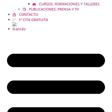
👥 CURSOS, FORMACIONES Y TALLERES
📺 PUBLICACIONES, PRENSA Y TV
📩 CONTACTO
✅ 1ª CITA GRATUITA