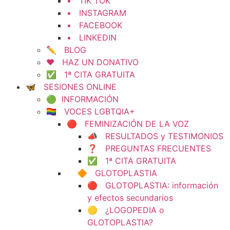
▪️ TIK TOK
▪️ INSTAGRAM
▪️ FACEBOOK
▪️ LINKEDIN
✏️ BLOG
❤️ HAZ UN DONATIVO
✅ 1ª CITA GRATUITA
🦋 SESIONES ONLINE
🟢 INFORMACIÓN
🏳️‍🌈 VOCES LGBTQIA+
🔴 FEMINIZACIÓN DE LA VOZ
📣 RESULTADOS y TESTIMONIOS
❓ PREGUNTAS FRECUENTES
✅ 1ª CITA GRATUITA
🔶 GLOTOPLASTIA
🔴 GLOTOPLASTIA: información
y efectos secundarios
🟡 ¿LOGOPEDIA o
GLOTOPLASTIA?