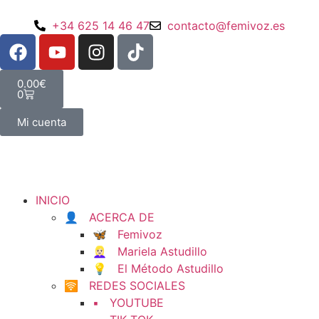
+34 625 14 46 47
contacto@femivoz.es
0.00
€
0
Mi cuenta
INICIO
👤 ACERCA DE
🦋 Femivoz
👱🏻‍♀️ Mariela Astudillo
💡 El Método Astudillo
🛜 REDES SOCIALES
▪️ YOUTUBE