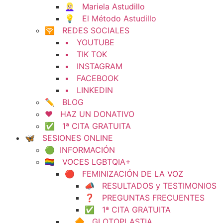
👱🏻‍♀️ Mariela Astudillo
💡 El Método Astudillo
🛜 REDES SOCIALES
▪️ YOUTUBE
▪️ TIK TOK
▪️ INSTAGRAM
▪️ FACEBOOK
▪️ LINKEDIN
✏️ BLOG
❤️ HAZ UN DONATIVO
✅ 1ª CITA GRATUITA
🦋 SESIONES ONLINE
🟢 INFORMACIÓN
🏳️‍🌈 VOCES LGBTQIA+
🔴 FEMINIZACIÓN DE LA VOZ
📣 RESULTADOS y TESTIMONIOS
❓ PREGUNTAS FRECUENTES
✅ 1ª CITA GRATUITA
🔶 GLOTOPLASTIA