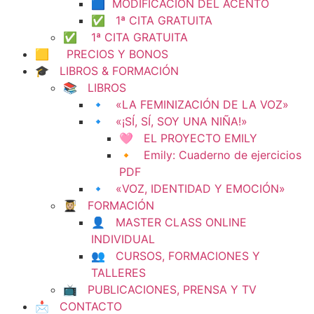
🟦 MODIFICACIÓN DEL ACENTO
✅ 1ª CITA GRATUITA
✅ 1ª CITA GRATUITA
🟨 PRECIOS Y BONOS
🎓 LIBROS & FORMACIÓN
📚 LIBROS
🔹 «LA FEMINIZACIÓN DE LA VOZ»
🔹 «¡SÍ, SÍ, SOY UNA NIÑA!»
🩷 EL PROYECTO EMILY
🔸 Emily: Cuaderno de ejercicios
PDF
🔹 «VOZ, IDENTIDAD Y EMOCIÓN»
👩🏼‍🎓 FORMACIÓN
👤 MASTER CLASS ONLINE
INDIVIDUAL
👥 CURSOS, FORMACIONES Y
TALLERES
📺 PUBLICACIONES, PRENSA Y TV
📩 CONTACTO