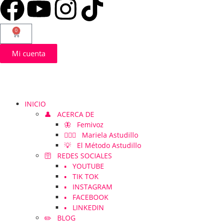
0
Mi cuenta
INICIO
👤 ACERCA DE
🦋 Femivoz
👱🏻‍♀️ Mariela Astudillo
💡 El Método Astudillo
🛜 REDES SOCIALES
▪️ YOUTUBE
▪️ TIK TOK
▪️ INSTAGRAM
▪️ FACEBOOK
▪️ LINKEDIN
✏️ BLOG