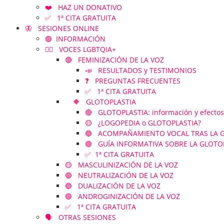
❤️ HAZ UN DONATIVO
✅ 1ª CITA GRATUITA
🦋 SESIONES ONLINE
🟢 INFORMACIÓN
🏳️‍🌈 VOCES LGBTQIA+
🔴 FEMINIZACIÓN DE LA VOZ
📣 RESULTADOS y TESTIMONIOS
❓ PREGUNTAS FRECUENTES
✅ 1ª CITA GRATUITA
🔶 GLOTOPLASTIA
🔴 GLOTOPLASTIA: información y efectos
🟡 ¿LOGOPEDIA o GLOTOPLASTIA?
🔵 ACOMPAÑAMIENTO VOCAL TRAS LA GLOT
🟣 GUÍA INFORMATIVA SOBRE LA GLOTO
✅ 1ª CITA GRATUITA
🟡 MASCULINIZACIÓN DE LA VOZ
🟢 NEUTRALIZACIÓN DE LA VOZ
🔵 DUALIZACIÓN DE LA VOZ
🟣 ANDROGINIZACIÓN DE LA VOZ
✅ 1ª CITA GRATUITA
🗣️ OTRAS SESIONES