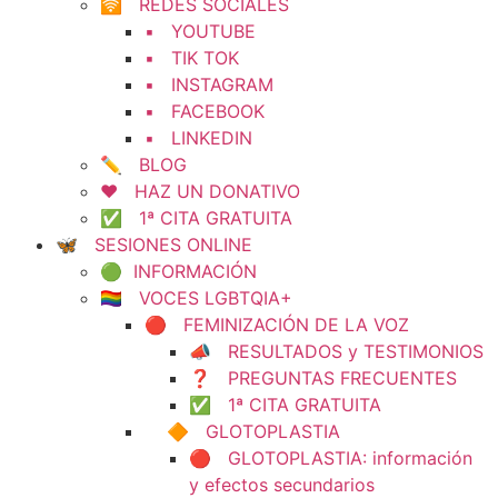
🛜 REDES SOCIALES
▪️ YOUTUBE
▪️ TIK TOK
▪️ INSTAGRAM
▪️ FACEBOOK
▪️ LINKEDIN
✏️ BLOG
❤️ HAZ UN DONATIVO
✅ 1ª CITA GRATUITA
🦋 SESIONES ONLINE
🟢 INFORMACIÓN
🏳️‍🌈 VOCES LGBTQIA+
🔴 FEMINIZACIÓN DE LA VOZ
📣 RESULTADOS y TESTIMONIOS
❓ PREGUNTAS FRECUENTES
✅ 1ª CITA GRATUITA
🔶 GLOTOPLASTIA
🔴 GLOTOPLASTIA: información
y efectos secundarios