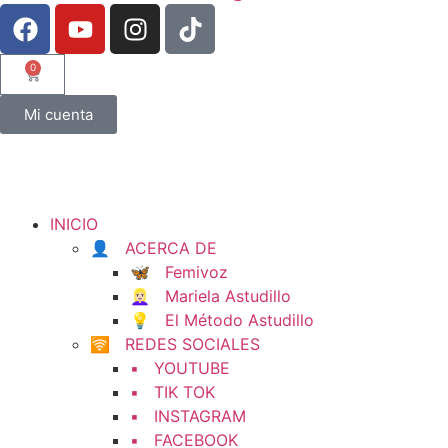
0
Mi cuenta
INICIO
👤 ACERCA DE
🦋 Femivoz
👱🏻‍♀️ Mariela Astudillo
💡 El Método Astudillo
🛜 REDES SOCIALES
▪️ YOUTUBE
▪️ TIK TOK
▪️ INSTAGRAM
▪️ FACEBOOK