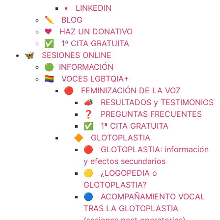
▪️ LINKEDIN
✏️ BLOG
❤️ HAZ UN DONATIVO
✅ 1ª CITA GRATUITA
🦋 SESIONES ONLINE
🟢 INFORMACIÓN
🏳️‍🌈 VOCES LGBTQIA+
🔴 FEMINIZACIÓN DE LA VOZ
📣 RESULTADOS y TESTIMONIOS
❓ PREGUNTAS FRECUENTES
✅ 1ª CITA GRATUITA
🔶 GLOTOPLASTIA
🔴 GLOTOPLASTIA: información
y efectos secundarios
🟡 ¿LOGOPEDIA o
GLOTOPLASTIA?
🔵 ACOMPAÑAMIENTO VOCAL
TRAS LA GLOTOPLASTIA