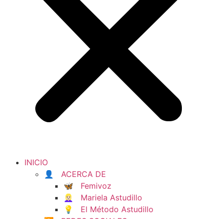
INICIO
👤 ACERCA DE
🦋 Femivoz
👱🏻‍♀️ Mariela Astudillo
💡 El Método Astudillo