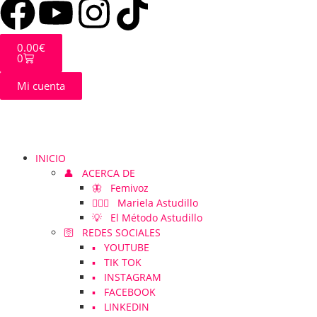
0.00
€
0
Mi cuenta
INICIO
👤 ACERCA DE
🦋 Femivoz
👱🏻‍♀️ Mariela Astudillo
💡 El Método Astudillo
🛜 REDES SOCIALES
▪️ YOUTUBE
▪️ TIK TOK
▪️ INSTAGRAM
▪️ FACEBOOK
▪️ LINKEDIN