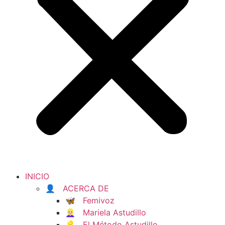
INICIO
👤 ACERCA DE
🦋 Femivoz
👱🏻‍♀️ Mariela Astudillo
💡 El Método Astudillo