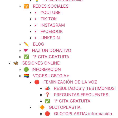
🛜 REDES SOCIALES
▪️ YOUTUBE
▪️ TIK TOK
▪️ INSTAGRAM
▪️ FACEBOOK
▪️ LINKEDIN
✏️ BLOG
❤️ HAZ UN DONATIVO
✅ 1ª CITA GRATUITA
🦋 SESIONES ONLINE
🟢 INFORMACIÓN
🏳️‍🌈 VOCES LGBTQIA+
🔴 FEMINIZACIÓN DE LA VOZ
📣 RESULTADOS y TESTIMONIOS
❓ PREGUNTAS FRECUENTES
✅ 1ª CITA GRATUITA
🔶 GLOTOPLASTIA
🔴 GLOTOPLASTIA: información