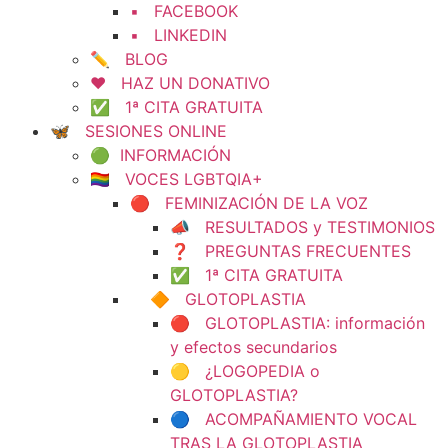
▪️ FACEBOOK
▪️ LINKEDIN
✏️ BLOG
❤️ HAZ UN DONATIVO
✅ 1ª CITA GRATUITA
🦋 SESIONES ONLINE
🟢 INFORMACIÓN
🏳️‍🌈 VOCES LGBTQIA+
🔴 FEMINIZACIÓN DE LA VOZ
📣 RESULTADOS y TESTIMONIOS
❓ PREGUNTAS FRECUENTES
✅ 1ª CITA GRATUITA
🔶 GLOTOPLASTIA
🔴 GLOTOPLASTIA: información
y efectos secundarios
🟡 ¿LOGOPEDIA o
GLOTOPLASTIA?
🔵 ACOMPAÑAMIENTO VOCAL
TRAS LA GLOTOPLASTIA