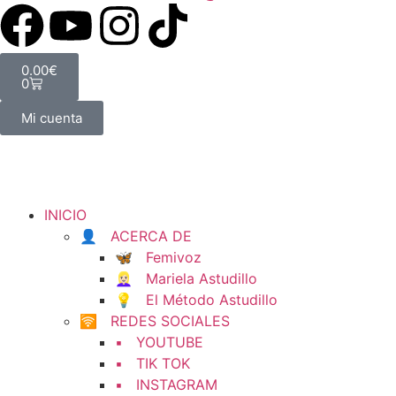
0.00
€
0
Mi cuenta
INICIO
👤 ACERCA DE
🦋 Femivoz
👱🏻‍♀️ Mariela Astudillo
💡 El Método Astudillo
🛜 REDES SOCIALES
▪️ YOUTUBE
▪️ TIK TOK
▪️ INSTAGRAM