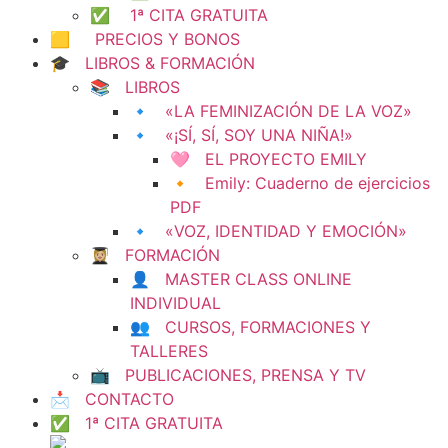
✅ 1ª CITA GRATUITA
🟨 PRECIOS Y BONOS
🎓 LIBROS & FORMACIÓN
📚 LIBROS
🔹 «LA FEMINIZACIÓN DE LA VOZ»
🔹 «¡SÍ, SÍ, SOY UNA NIÑA!»
🩷 EL PROYECTO EMILY
🔸 Emily: Cuaderno de ejercicios
PDF
🔹 «VOZ, IDENTIDAD Y EMOCIÓN»
👩🏼‍🎓 FORMACIÓN
👤 MASTER CLASS ONLINE
INDIVIDUAL
👥 CURSOS, FORMACIONES Y
TALLERES
📺 PUBLICACIONES, PRENSA Y TV
📩 CONTACTO
✅ 1ª CITA GRATUITA