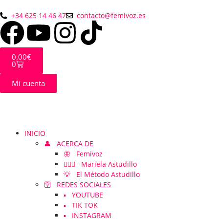
+34 625 14 46 47
contacto@femivoz.es
0.00
€
0
Mi cuenta
INICIO
👤 ACERCA DE
🦋 Femivoz
👱🏻‍♀️ Mariela Astudillo
💡 El Método Astudillo
🛜 REDES SOCIALES
▪️ YOUTUBE
▪️ TIK TOK
▪️ INSTAGRAM