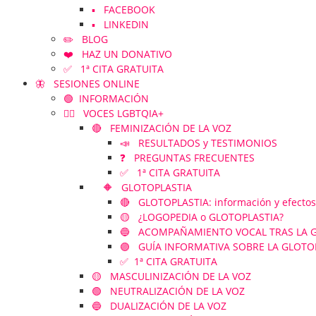
▪️ FACEBOOK
▪️ LINKEDIN
✏️ BLOG
❤️ HAZ UN DONATIVO
✅ 1ª CITA GRATUITA
🦋 SESIONES ONLINE
🟢 INFORMACIÓN
🏳️‍🌈 VOCES LGBTQIA+
🔴 FEMINIZACIÓN DE LA VOZ
📣 RESULTADOS y TESTIMONIOS
❓ PREGUNTAS FRECUENTES
✅ 1ª CITA GRATUITA
🔶 GLOTOPLASTIA
🔴 GLOTOPLASTIA: información y efectos
🟡 ¿LOGOPEDIA o GLOTOPLASTIA?
🔵 ACOMPAÑAMIENTO VOCAL TRAS LA GLOT
🟣 GUÍA INFORMATIVA SOBRE LA GLOTO
✅ 1ª CITA GRATUITA
🟡 MASCULINIZACIÓN DE LA VOZ
🟢 NEUTRALIZACIÓN DE LA VOZ
🔵 DUALIZACIÓN DE LA VOZ