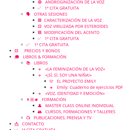
🟣 ANDROGINIZACIÓN DE LA VOZ
✅ 1ª CITA GRATUITA
🗣️ OTRAS SESIONES
🟪 CARACTERIZACIÓN DE LA VOZ
🟨 VOZ VIRILIZADA POR ESTEROÏDES
🟦 MODIFICACIÓN DEL ACENTO
✅ 1ª CITA GRATUITA
✅ 1ª CITA GRATUITA
🟨 PRECIOS Y BONOS
🎓 LIBROS & FORMACIÓN
📚 LIBROS
🔹 «LA FEMINIZACIÓN DE LA VOZ»
🔹 «¡SÍ, SÍ, SOY UNA NIÑA!»
🩷 EL PROYECTO EMILY
🔸 Emily: Cuaderno de ejercicios PDF
🔹 «VOZ, IDENTIDAD Y EMOCIÓN»
👩🏼‍🎓 FORMACIÓN
👤 MASTER CLASS ONLINE INDIVIDUAL
👥 CURSOS, FORMACIONES Y TALLERES
📺 PUBLICACIONES, PRENSA Y TV
📩 CONTACTO
✅ 1ª CITA GRATUITA